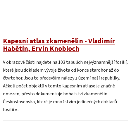
Kapesní atlas zkamenělin - Vladimír
Habětín, Ervín Knobloch
V obrazové části najdete na 103 tabulích nejvýznamnější fosilií,
které jsou dokladem vývoje života od konce starohor až do
čtvrtohor. Jsou to především nálezy z území naší republiky.
Ačkoli počet objektů v tomto kapesním atlase je značně
omezen, přesto dokumentuje bohatství zkamenělin
Československa, které je množstvím jedinečných dokladů
fosilií v...