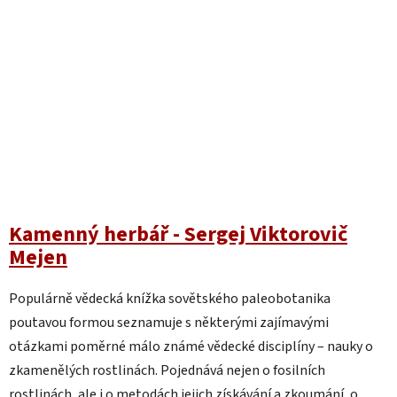
Kamenný herbář - Sergej Viktorovič
Mejen
Populárně vědecká knížka sovětského paleobotanika
poutavou formou seznamuje s některými zajímavými
otázkami poměrné málo známé vědecké disciplíny – nauky o
zkamenělých rostlinách. Pojednává nejen o fosilních
rostlinách, ale i o metodách jejich získávání a zkoumání, o