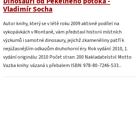
Dinosauři od Pekelného potoka -
Vladimír Socha
Autor knihy, který se v létě roku 2009 aktivně podílel na
vykopávkách v Montaně, vám představí historii místních
výzkumů i samotné dinosaury, jejichž zkameněliny patří k
nejúžasnějším odkazům druhohorní éry. Rok vydání: 2010, 1.
vydání originálu: 2010 Počet stran: 200 Nakladatelství: Motto
Vazba knihy: vázaná s přebalem ISBN: 978-80-7246-533...