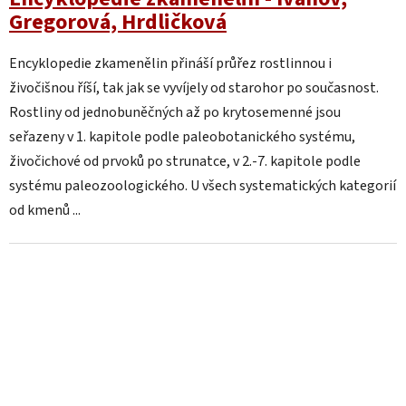
Gregorová, Hrdličková
Encyklopedie zkamenělin přináší průřez rostlinnou i
živočišnou říší, tak jak se vyvíjely od starohor po současnost.
Rostliny od jednobuněčných až po krytosemenné jsou
seřazeny v 1. kapitole podle paleobotanického systému,
živočichové od prvoků po strunatce, v 2.-7. kapitole podle
systému paleozoologického. U všech systematických kategorií
od kmenů ...