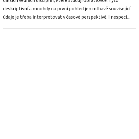
dalších vědních disciplín, které studují obratlovce. Tyto
deskriptivní a mnohdy na první pohled jen mlhavě související
údaje je třeba interpretovat v časové perspektivě. I nespeci...