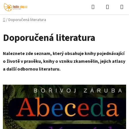
Přejít
Hledat
NÁKUPN
na
KOŠÍK
obsah
Domů
/
Doporučená literatura
Doporučená literatura
Naleznete zde seznam, který obsahuje knihy pojednávající
o životě v pravěku, knihy o vzniku zkamenělin, jejich atlasy
a další odbornou literaturu.
V
ý
p
i
s
č
l