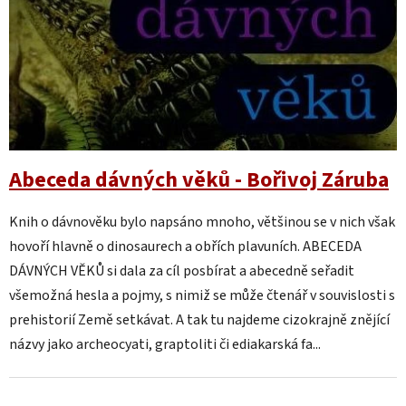
á
n
k
ů
Abeceda dávných věků - Bořivoj Záruba
Knih o dávnověku bylo napsáno mnoho, většinou se v nich však
hovoří hlavně o dinosaurech a obřích plavuních. ABECEDA
DÁVNÝCH VĚKŮ si dala za cíl posbírat a abecedně seřadit
všemožná hesla a pojmy, s nimiž se může čtenář v souvislosti s
prehistorií Země setkávat. A tak tu najdeme cizokrajně znějící
názvy jako archeocyati, graptoliti či ediakarská fa...