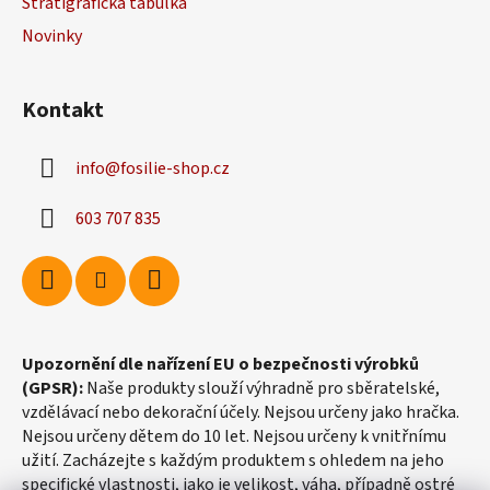
Stratigrafická tabulka
í
Novinky
Kontakt
info
@
fosilie-shop.cz
603 707 835
Upozornění dle nařízení EU o bezpečnosti výrobků
(GPSR):
Naše produkty slouží výhradně pro sběratelské,
vzdělávací nebo dekorační účely. Nejsou určeny jako hračka.
Nejsou určeny dětem do 10 let. Nejsou určeny k vnitřnímu
užití. Zacházejte s každým produktem s ohledem na jeho
specifické vlastnosti, jako je velikost, váha, případně ostré