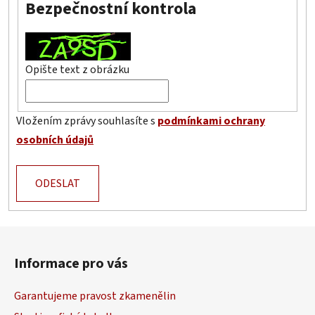
Bezpečnostní kontrola
Opište text z obrázku
Vložením zprávy souhlasíte s
podmínkami ochrany
osobních údajů
ODESLAT
Z
á
Informace pro vás
p
a
Garantujeme pravost zkamenělin
t