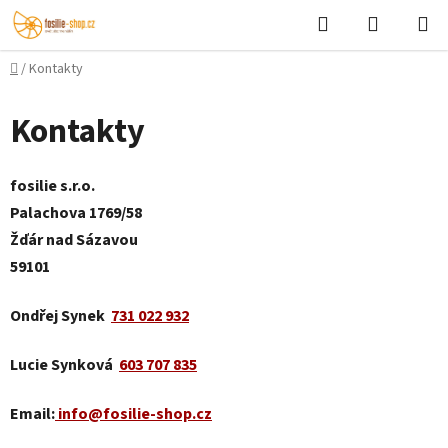
Přejít
Hledat
NÁKUPN
na
KOŠÍK
obsah
Domů
/
Kontakty
Kontakty
fosilie s.r.o.
Palachova 1769/58
Žďár nad Sázavou
59101
Ondřej Synek
731 022 932
Lucie Synková
603 707 835
Email:
info@fosilie-shop.cz