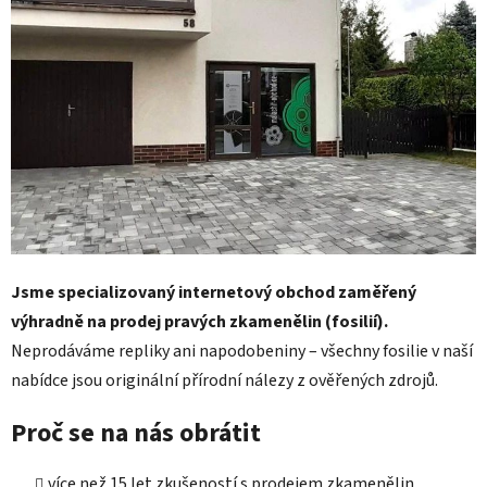
Jsme specializovaný internetový obchod zaměřený
výhradně na prodej pravých zkamenělin (fosilií).
Neprodáváme repliky ani napodobeniny – všechny fosilie v naší
nabídce jsou originální přírodní nálezy z ověřených zdrojů.
Proč se na nás obrátit
více než 15 let zkušeností s prodejem zkamenělin