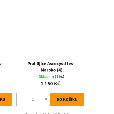
 -
Pralilijice Ascocystites -
Maroko (4)
Skladem
(1 ks)
1 150 Kč
ÍKU
DO KOŠÍKU