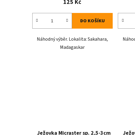
ů
125 Kč
DO KOŠÍKU
Náhodný výběr. Lokalita: Sakahara,
Náhod
Madagaskar
Ježovka Micraster sp. 2,5-3cm
Ježo