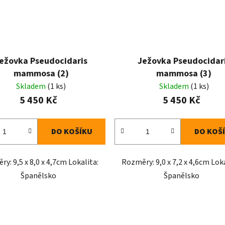
ežovka Pseudocidaris
Ježovka Pseudocidar
mammosa (2)
mammosa (3)
Skladem
(1 ks)
Skladem
(1 ks)
5 450 Kč
5 450 Kč
DO KOŠÍKU
DO KOŠ
y: 9,5 x 8,0 x 4,7cm Lokalita:
Rozměry: 9,0 x 7,2 x 4,6cm Loka
Španělsko
Španělsko