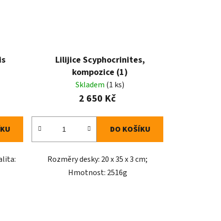
is
Lilijice Scyphocrinites,
kompozice (1)
Skladem
(1 ks)
2 650 Kč
ÍKU
DO KOŠÍKU
lita:
Rozměry desky: 20 x 35 x 3 cm;
Hmotnost: 2516g