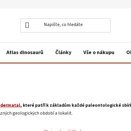
Atlas dinosaurů
Články
Vše o nákupu
O
odermata)
, které patří k základům každé paleontologické sbír
 různých geologických období a lokalit.