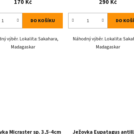
170 Kč
290 Kč
DO KOŠÍKU
DO KOŠ
ný výběr. Lokalita: Sakahara,
Náhodný výběr. Lokalita: Saka
Madagaskar
Madagaskar
vka Micraster sp. 3,5-4cm
Ježovka Eupatagus antil