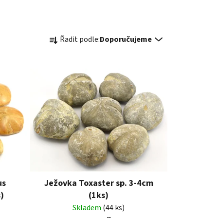
Ř
Řadit podle:
Doporučujeme
a
z
e
n
í
p
r
o
d
u
k
t
us
Ježovka Toxaster sp. 3-4cm
ů
)
(1ks)
Skladem
(44 ks)