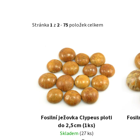
Stránka
1
z
2
-
75
položek celkem
V
ý
p
i
s
p
r
o
d
u
Fosilní ježovka Clypeus ploti
Fosil
k
do 2,5cm (1ks)
t
Skladem
(27 ks)