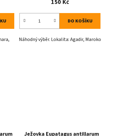
150 Kč
ÍKU
DO KOŠÍKU
hara,
Náhodný výběr. Lokalita: Agadir, Maroko
larum
Ježovka Eupatagus antillarum