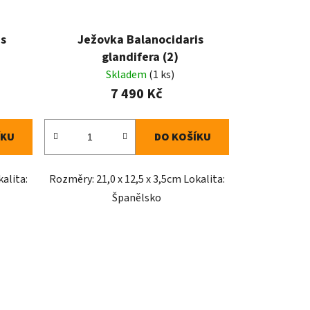
is
Ježovka Balanocidaris
glandifera (2)
Skladem
(1 ks)
7 490 Kč
ÍKU
DO KOŠÍKU
kalita:
Rozměry: 21,0 x 12,5 x 3,5cm Lokalita:
Španělsko