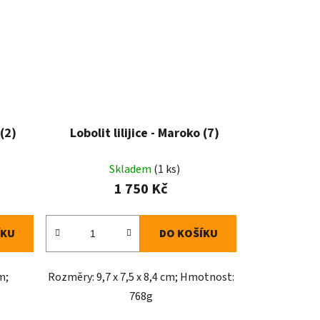
 (2)
Lobolit lilijice - Maroko (7)
Skladem
(1 ks)
1 750 Kč
ÍKU
DO KOŠÍKU
m;
Rozměry: 9,7 x 7,5 x 8,4 cm; Hmotnost:
768g