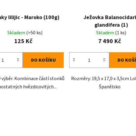
ky lilijic - Maroko (100g)
Ježovka Balanocidar
glandifera (1)
Skladem
(>50 ks)
Skladem
(1 ks)
125 Kč
7 490 Kč
DO KOŠÍKU
DO KOŠ
výběr. Kombinace částí stonků
Rozměry: 19,5 x 17,0 x 3,5cm Lo
mostatných hvězdicovitých...
Španělsko