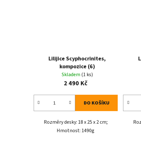
Lilijice Scyphocrinites,
L
kompozice (6)
Skladem
(1 ks)
2 490 Kč
DO KOŠÍKU
Rozměry desky: 18 x 25 x 2 cm;
Roz
Hmotnost: 1490g