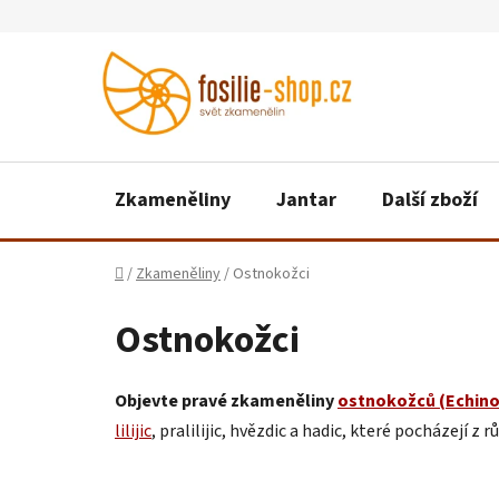
Přejít
na
obsah
Zkameněliny
Jantar
Další zboží
Domů
/
Zkameněliny
/
Ostnokožci
Ostnokožci
Objevte pravé zkameněliny
ostnokožců (Echin
lilijic
, pralilijic, hvězdic a hadic, které pocházejí z