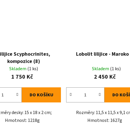
ilijice Scyphocrinites,
Lobolit lilijice - Maroko
kompozice (8)
Skladem
(1 ks)
Skladem
(1 ks)
1 750 Kč
2 450 Kč
DO KOŠÍKU
DO KOŠ
měry desky: 15 x 18 x 2 cm;
Rozměry: 11,5 x 11,5 x 9,1 c
Hmotnost: 1218g
Hmotnost: 1627g