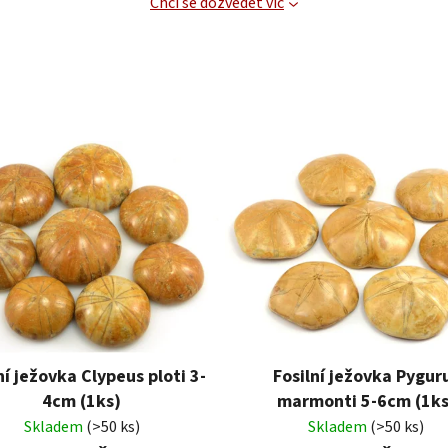
Chci se dozvědět víc
ní ježovka Clypeus ploti 3-
Fosilní ježovka Pygur
4cm (1ks)
marmonti 5-6cm (1ks
Skladem
(>50 ks)
Skladem
(>50 ks)