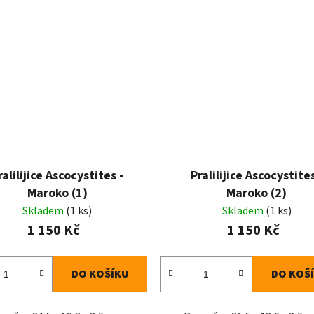
ralilijice Ascocystites -
Pralilijice Ascocystites
Maroko (1)
Maroko (2)
Skladem
(1 ks)
Skladem
(1 ks)
1 150 Kč
1 150 Kč
DO KOŠÍKU
DO KOŠ