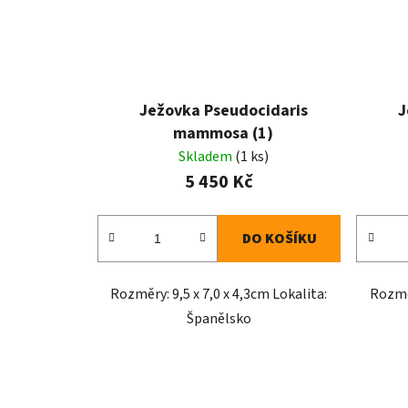
Ježovka Pseudocidaris
J
mammosa (1)
Skladem
(1 ks)
5 450 Kč
DO KOŠÍKU
Rozměry: 9,5 x 7,0 x 4,3cm Lokalita:
Rozměr
Španělsko