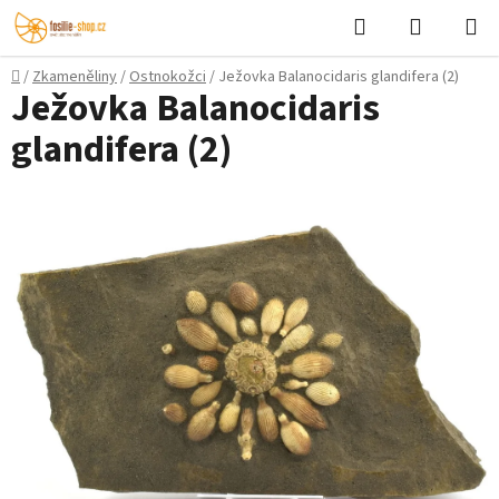
Přejít
Hledat
NÁKUPN
na
KOŠÍK
obsah
Domů
/
Zkameněliny
/
Ostnokožci
/
Ježovka Balanocidaris glandifera (2)
Ježovka Balanocidaris
glandifera (2)