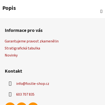
Popis
Z
á
Informace pro vás
p
a
Garantujeme pravost zkamenělin
t
Stratigrafická tabulka
í
Novinky
Kontakt
info
@
fosilie-shop.cz
603 707 835