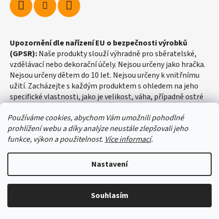
Upozornění dle nařízení EU o bezpečnosti výrobků
(GPSR):
Naše produkty slouží výhradně pro sběratelské,
vzdělávací nebo dekorační účely. Nejsou určeny jako hračka.
Nejsou určeny dětem do 10 let. Nejsou určeny k vnitřnímu
užití. Zacházejte s každým produktem s ohledem na jeho
specifické vlastnosti, jako je velikost, váha, případně ostré
hrany apod.
Používáme cookies, abychom Vám umožnili pohodlné
prohlížení webu a díky analýze neustále zlepšovali jeho
funkce, výkon a použitelnost.
Více informací
.
Nastavení
Vytvořil Shoptet
Souhlasím
Copyright 2026
fosilie-shop.cz
. Všechna práva vyhrazena.
Upravit nastavení cookies