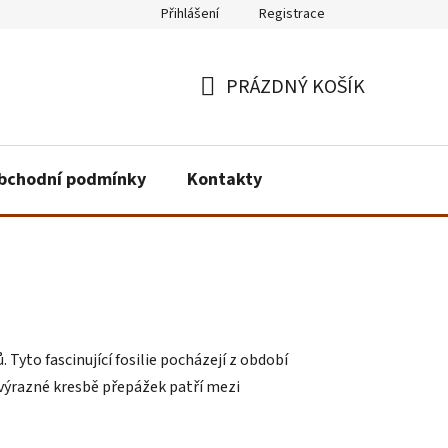
Přihlášení
Registrace
PRÁZDNÝ KOŠÍK
NÁKUPNÍ
KOŠÍK
bchodní podmínky
Kontakty
yto fascinující fosilie pocházejí z období
a výrazné kresbě přepážek patří mezi