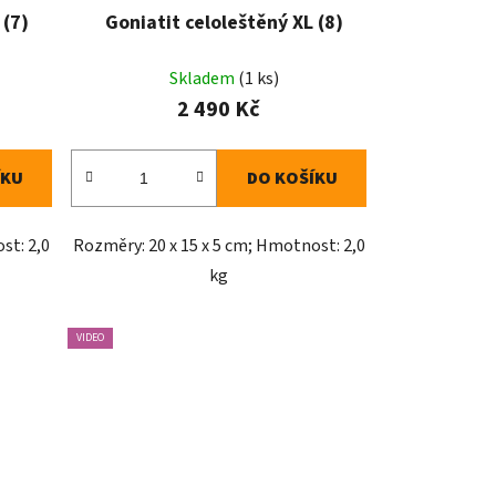
 (7)
Goniatit celoleštěný XL (8)
Skladem
(1 ks)
2 490 Kč
ÍKU
DO KOŠÍKU
st: 2,0
Rozměry: 20 x 15 x 5 cm; Hmotnost: 2,0
kg
VIDEO