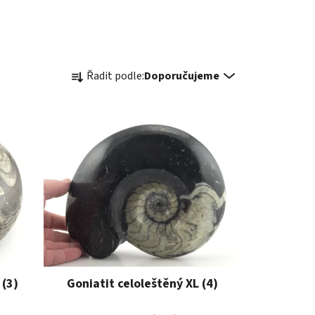
Ř
Řadit podle:
Doporučujeme
a
z
e
n
í
p
r
o
d
u
k
t
 (3)
Goniatit celoleštěný XL (4)
ů