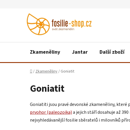
Přejít
na
obsah
Zkameněliny
Jantar
Další zboží
Domů
/
Zkameněliny
/
Goniatit
Goniatit
Goniatiti jsou pravé devonské zkameněliny, které p
prvohor (paleozoika)
a jejich stáří dosahuje až 39
nejvyhledávanější fosilie sběratelů i milovníků přír