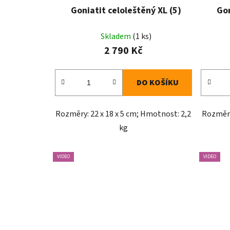
Goniatit celoleštěný XL (5)
Gon
Skladem
(1 ks)
2 790 Kč
DO KOŠÍKU
Rozměry: 22 x 18 x 5 cm; Hmotnost: 2,2
Rozměry
kg
VIDEO
VIDEO