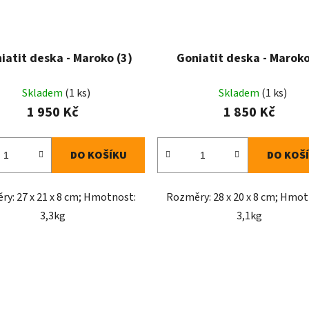
iatit deska - Maroko (3)
Goniatit deska - Maroko
Skladem
(1 ks)
Skladem
(1 ks)
1 950 Kč
1 850 Kč
DO KOŠÍKU
DO KOŠ
y: 27 x 21 x 8 cm; Hmotnost:
Rozměry: 28 x 20 x 8 cm; Hmot
3,3kg
3,1kg