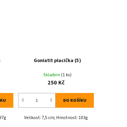
)
Goniatit placička (5)
Skladem
(1 ks)
250 Kč
ÍKU
DO KOŠÍKU
 97g
Velikost: 7,5 cm; Hmotnost: 103g