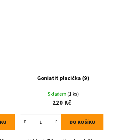
)
Goniatit placička (9)
Skladem
(1 ks)
220 Kč
ÍKU
DO KOŠÍKU