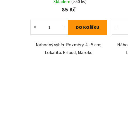
t
Skladem
(>50 ks)
ů
85 Kč
DO KOŠÍKU
Náhodný výběr. Rozměry: 4 - 5 cm;
Náhod
Lokalita: Erfoud, Maroko