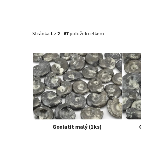
Stránka
1
z
2
-
67
položek celkem
V
ý
p
i
s
p
r
o
d
u
Goniatit malý (1ks)
k