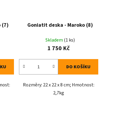
 (7)
Goniatit deska - Maroko (8)
Skladem
(1 ks)
1 750 Kč
ÍKU
DO KOŠÍKU
nost:
Rozměry: 22 x 22 x 8 cm; Hmotnost:
2,7kg