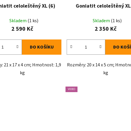
iatit celoleštěný XL (6)
Goniatit celoleštěný XL
Skladem
(1 ks)
Skladem
(1 ks)
2 590 Kč
2 350 Kč
DO KOŠÍKU
DO KOŠ
: 21 x 17 x 4 cm; Hmotnost: 1,9
Rozměry: 20 x 14 x 5 cm; Hmotno
kg
kg
VIDEO