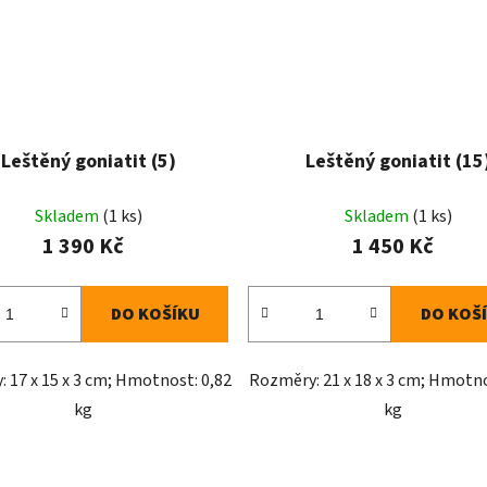
Leštěný goniatit (5)
Leštěný goniatit (15
Skladem
(1 ks)
Skladem
(1 ks)
1 390 Kč
1 450 Kč
DO KOŠÍKU
DO KOŠ
 17 x 15 x 3 cm; Hmotnost: 0,82
Rozměry: 21 x 18 x 3 cm; Hmotno
kg
kg