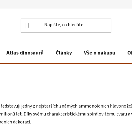
Atlas dinosaurů
Články
Vše o nákupu
O
ředstavují jedny z nejstarších známých ammonoidních hlavonožců. T
0 milionů let. Díky svému charakteristickému spirálovitému tvaru 
odních dekorací.