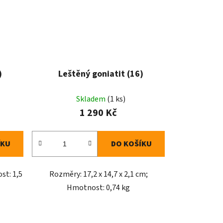
)
Leštěný goniatit (16)
Skladem
(1 ks)
1 290 Kč
ÍKU
DO KOŠÍKU
st: 1,5
Rozměry: 17,2 x 14,7 x 2,1 cm;
Hmotnost: 0,74 kg