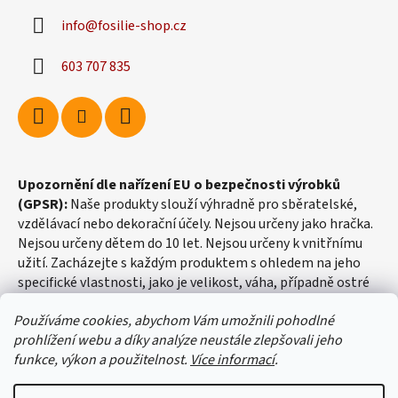
info
@
fosilie-shop.cz
603 707 835
Upozornění dle nařízení EU o bezpečnosti výrobků
(GPSR):
Naše produkty slouží výhradně pro sběratelské,
vzdělávací nebo dekorační účely. Nejsou určeny jako hračka.
Nejsou určeny dětem do 10 let. Nejsou určeny k vnitřnímu
užití. Zacházejte s každým produktem s ohledem na jeho
specifické vlastnosti, jako je velikost, váha, případně ostré
hrany apod.
Používáme cookies, abychom Vám umožnili pohodlné
prohlížení webu a díky analýze neustále zlepšovali jeho
funkce, výkon a použitelnost.
Více informací
.