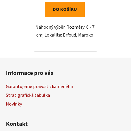
DO KOŠÍKU
Náhodný výběr. Rozměry: 6 - 7
cm; Lokalita: Erfoud, Maroko
Z
á
Informace pro vás
p
a
Garantujeme pravost zkamenělin
t
Stratigrafická tabulka
í
Novinky
Kontakt