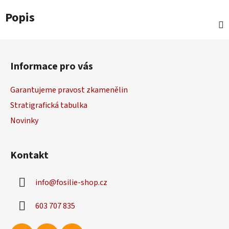
Popis
Z
á
Informace pro vás
p
a
Garantujeme pravost zkamenělin
t
Stratigrafická tabulka
í
Novinky
Kontakt
info
@
fosilie-shop.cz
603 707 835