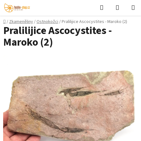
Přejít
Hledat
NÁKUPN
na
KOŠÍK
obsah
Domů
/
Zkameněliny
/
Ostnokožci
/
Pralilijice Ascocystites - Maroko (2)
Pralilijice Ascocystites -
Maroko (2)