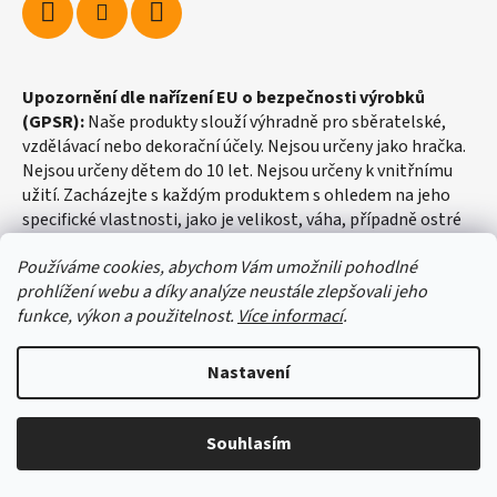
Upozornění dle nařízení EU o bezpečnosti výrobků
(GPSR):
Naše produkty slouží výhradně pro sběratelské,
vzdělávací nebo dekorační účely. Nejsou určeny jako hračka.
Nejsou určeny dětem do 10 let. Nejsou určeny k vnitřnímu
užití. Zacházejte s každým produktem s ohledem na jeho
specifické vlastnosti, jako je velikost, váha, případně ostré
hrany apod.
Používáme cookies, abychom Vám umožnili pohodlné
prohlížení webu a díky analýze neustále zlepšovali jeho
funkce, výkon a použitelnost.
Více informací
.
Nastavení
Vytvořil Shoptet
Souhlasím
Copyright 2026
fosilie-shop.cz
. Všechna práva vyhrazena.
Upravit nastavení cookies