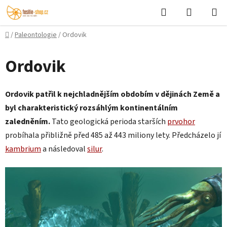
Přejít
Hledat
NÁKUPN
na
KOŠÍK
obsah
Domů
/
Paleontologie
/
Ordovik
Ordovik
Ordovik patřil k nejchladnějším obdobím v dějinách Země a
byl charakteristický rozsáhlým kontinentálním
zaledněním.
Tato geologická perioda starších
prvohor
probíhala přibližně před 485 až 443 miliony lety. Předcházelo jí
kambrium
a následoval
silur
.