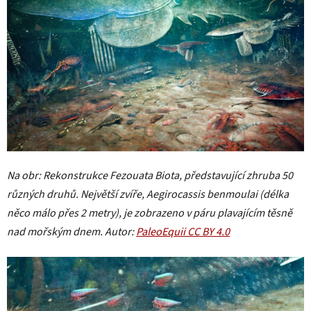
Na obr: Rekonstrukce Fezouata Biota, představující zhruba 50
různých druhů. Největší zvíře, Aegirocassis benmoulai (délka
něco málo přes 2 metry), je zobrazeno v páru plavajícím těsně
nad mořským dnem. Autor:
PaleoEquii CC BY 4.0