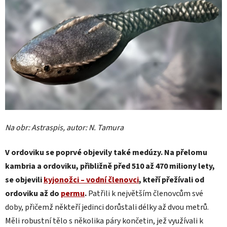
Na obr: Astraspis, autor: N. Tamura
V ordoviku se poprvé objevily také medúzy. Na přelomu
kambria a ordoviku, přibližně před 510 až 470 miliony lety,
se objevili
kyjonožci – vodní členovci
, kteří přežívali od
ordoviku až do
permu
.
Patřili k největším členovcům své
doby, přičemž někteří jedinci dorůstali délky až dvou metrů.
Měli robustní tělo s několika páry končetin, jež využívali k