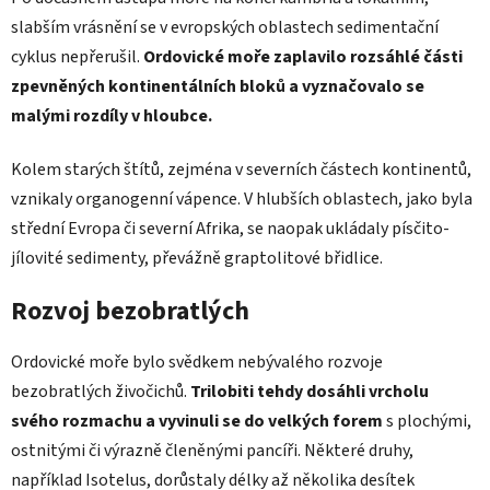
slabším vrásnění se v evropských oblastech sedimentační
cyklus nepřerušil.
Ordovické moře zaplavilo rozsáhlé části
zpevněných kontinentálních bloků a vyznačovalo se
malými rozdíly v hloubce.
Kolem starých štítů, zejména v severních částech kontinentů,
vznikaly organogenní vápence. V hlubších oblastech, jako byla
střední Evropa či severní Afrika, se naopak ukládaly písčito-
jílovité sedimenty, převážně graptolitové břidlice.
Rozvoj bezobratlých
Ordovické moře bylo svědkem nebývalého rozvoje
bezobratlých živočichů.
Trilobiti tehdy dosáhli vrcholu
svého rozmachu a vyvinuli se do velkých forem
s plochými,
ostnitými či výrazně členěnými pancíři. Některé druhy,
například Isotelus, dorůstaly délky až několika desítek