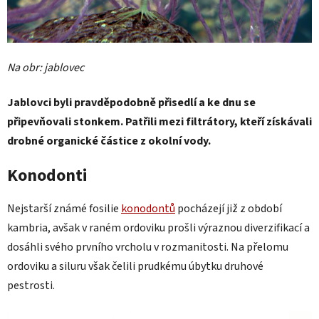
Na obr: jablovec
Jablovci byli pravděpodobně přisedlí a ke dnu se
připevňovali stonkem. Patřili mezi filtrátory, kteří získávali
drobné organické částice z okolní vody.
Konodonti
Nejstarší známé fosilie
konodontů
pocházejí již z období
kambria, avšak v raném ordoviku prošli výraznou diverzifikací a
dosáhli svého prvního vrcholu v rozmanitosti. Na přelomu
ordoviku a siluru však čelili prudkému úbytku druhové
pestrosti.