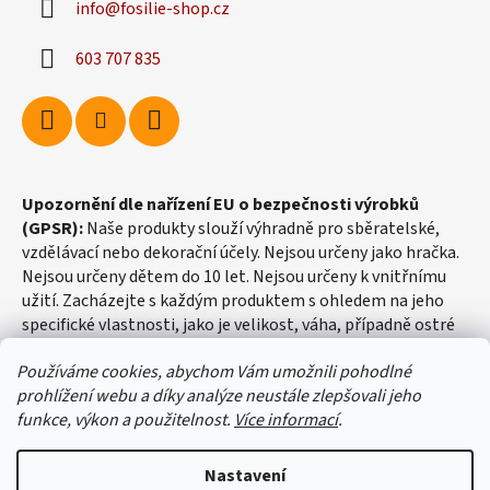
info
@
fosilie-shop.cz
603 707 835
Upozornění dle nařízení EU o bezpečnosti výrobků
(GPSR):
Naše produkty slouží výhradně pro sběratelské,
vzdělávací nebo dekorační účely. Nejsou určeny jako hračka.
Nejsou určeny dětem do 10 let. Nejsou určeny k vnitřnímu
užití. Zacházejte s každým produktem s ohledem na jeho
specifické vlastnosti, jako je velikost, váha, případně ostré
hrany apod.
Používáme cookies, abychom Vám umožnili pohodlné
prohlížení webu a díky analýze neustále zlepšovali jeho
funkce, výkon a použitelnost.
Více informací
.
Nastavení