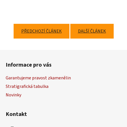
PŘEDCHOZÍ ČLÁNEK
DALŠÍ ČLÁNEK
Z
á
Informace pro vás
p
a
Garantujeme pravost zkamenělin
t
Stratigrafická tabulka
í
Novinky
Kontakt