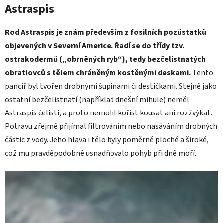
Astraspis
Rod Astraspis je znám především z fosilních pozůstatků
objevených v Severní Americe. Řadí se do třídy tzv.
ostrakodermů („obrněných ryb“), tedy bezčelistnatých
obratlovců s tělem chráněným kostěnými deskami.
Tento
pancíř byl tvořen drobnými šupinami či destičkami. Stejně jako
ostatní bezčelistnatí (například dnešní mihule) neměl
Astraspis čelisti, a proto nemohl kořist kousat ani rozžvýkat.
Potravu zřejmě přijímal filtrováním nebo nasáváním drobných
částic z vody. Jeho hlava i tělo byly poměrně ploché a široké,
což mu pravděpodobně usnadňovalo pohyb při dně moří.