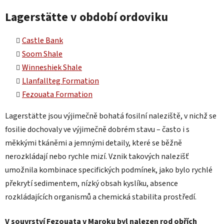
Lagerstätte v období ordoviku
Castle Bank
Soom Shale
Winneshiek Shale
Llanfallteg Formation
Fezouata Formation
Lagerstätte jsou výjimečně bohatá fosilní naleziště, v nichž se
fosilie dochovaly ve výjimečně dobrém stavu – často i s
měkkými tkáněmi a jemnými detaily, které se běžně
nerozkládají nebo rychle mizí. Vznik takových nalezišť
umožnila kombinace specifických podmínek, jako bylo rychlé
překrytí sedimentem, nízký obsah kyslíku, absence
rozkládajících organismů a chemická stabilita prostředí.
V souvrství Fezouata v Maroku byl nalezen rod obřích