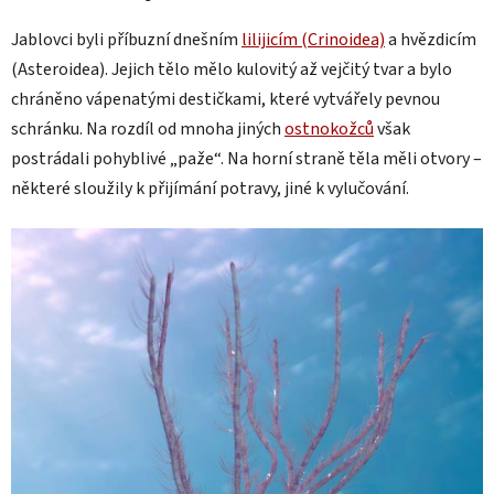
Jablovci byli příbuzní dnešním
lilijicím (Crinoidea)
a hvězdicím
(Asteroidea). Jejich tělo mělo kulovitý až vejčitý tvar a bylo
chráněno vápenatými destičkami, které vytvářely pevnou
schránku. Na rozdíl od mnoha jiných
ostnokožců
však
postrádali pohyblivé „paže“. Na horní straně těla měli otvory –
některé sloužily k přijímání potravy, jiné k vylučování.