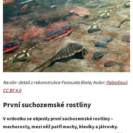
Na obr: detail z rekonstrukce Fezouata Biota; Autor:
PaleoEquii
CC BY 4.0
První suchozemské rostliny
V ordoviku se objevily první suchozemské rostliny –
mechorosty, mezi něž patří mechy, hlevíky a játrovky.