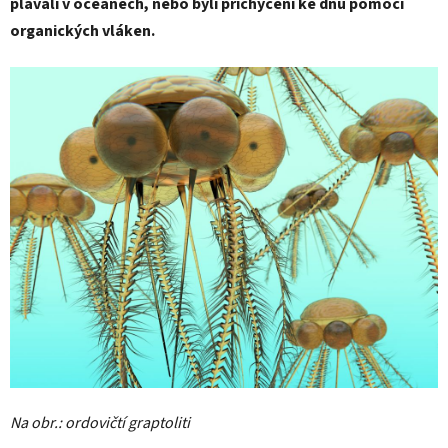
plavali v oceánech, nebo byli přichyceni ke dnu pomocí
organických vláken.
Na obr.: ordovičtí graptoliti