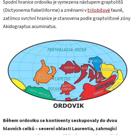
Spodní hranice ordoviku je vymezena nástupem graptolitů
(Dictyonema flabelliforme) a změnami v
trilobitové
fauně,
zatímco svrchní hranice je stanovena podle graptolitové zóny
Akidograptus acuminatus.
Během ordoviku se kontinenty seskupovaly do dvou
hlavních celků – severní oblasti Laurentia, zahrnující