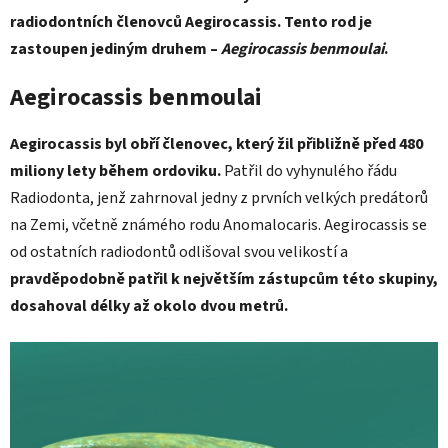
radiodontních členovců Aegirocassis. Tento rod je
zastoupen jediným druhem –
Aegirocassis benmoulai
.
Aegirocassis benmoulai
Aegirocassis byl obří členovec, který žil přibližně před 480
miliony lety během ordoviku.
Patřil do vyhynulého řádu
Radiodonta, jenž zahrnoval jedny z prvních velkých predátorů
na Zemi, včetně známého rodu Anomalocaris. Aegirocassis se
od ostatních radiodontů odlišoval svou velikostí a
pravděpodobně patřil k největším zástupcům této skupiny,
dosahoval délky až okolo dvou metrů.