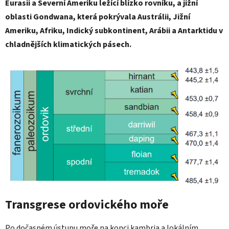
Eurasii a Severní Ameriku ležící blízko rovníku, a jižní
oblasti Gondwana, která pokrývala Austrálii, Jižní
Ameriku, Afriku, Indický subkontinent, Arábii a Antarktidu v
chladnějších klimatických pásech.
Transgrese ordovického moře
Po dočasném ústupu moře na konci kambria a lokálním,