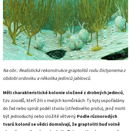
Na obr.: Realistická rekonstrukce graptolitů rodu Dictyonema z
období ordoviku a několika jedinců jablovců.
Měli charakteristické kolonie složené z drobných jedinců
,
tzv. zooidů, kteří žili v malých komůrkách. Ty byly uspořádány
do řad nebo spirál podél stvolu (středového prutu), jenž mohl
být jednoduchý nebo složitě větvený.
Podle různorodých
tvarů kolonií se vědci domnívají, že graptoliti buď volně