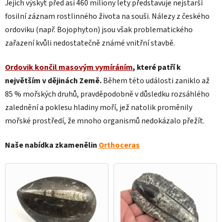
Jejich výskyt před asi 460 miliony lety představuje nejstarší
fosilní záznam rostlinného života na souši. Nálezy z českého
ordoviku (např. Bojophyton) jsou však problematického
zařazení kvůli nedostatečně známé vnitřní stavbě.
Ordovik končil masovým vymíráním
, které patří k
největším v dějinách Země.
Během této události zaniklo až
85 % mořských druhů, pravděpodobně v důsledku rozsáhlého
zalednění a poklesu hladiny moří, jež natolik proměnily
mořské prostředí, že mnoho organismů nedokázalo přežít.
Naše nabídka zkamenělin
Orthoceras