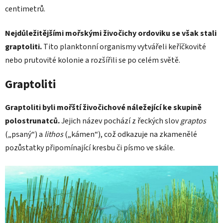
centimetrů.
Nejdůležitějšími mořskými živočichy ordoviku se však stali
graptoliti.
Tito planktonní organismy vytvářeli keříčkovité
nebo prutovité kolonie a rozšířili se po celém světě.
Graptoliti
Graptoliti byli mořští živočichové náležející ke skupině
polostrunatců.
Jejich název pochází z řeckých slov
graptos
(„psaný“) a
lithos
(„kámen“), což odkazuje na zkamenělé
pozůstatky připomínající kresbu či písmo ve skále.