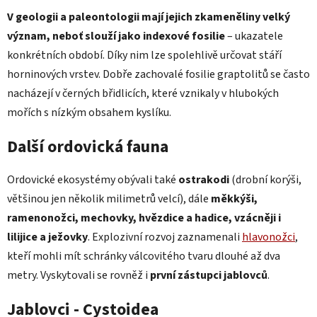
V geologii a paleontologii mají jejich zkameněliny velký
význam, neboť slouží jako indexové fosilie
– ukazatele
konkrétních období. Díky nim lze spolehlivě určovat stáří
horninových vrstev. Dobře zachovalé fosilie graptolitů se často
nacházejí v černých břidlicích, které vznikaly v hlubokých
mořích s nízkým obsahem kyslíku.
Další ordovická fauna
Ordovické ekosystémy obývali také
ostrakodi
(drobní korýši,
většinou jen několik milimetrů velcí), dále
měkkýši,
ramenonožci, mechovky, hvězdice a hadice, vzácněji i
lilijice a ježovky
. Explozivní rozvoj zaznamenali
hlavonožci
,
kteří mohli mít schránky válcovitého tvaru dlouhé až dva
metry. Vyskytovali se rovněž i
první zástupci jablovců
.
Jablovci - Cystoidea