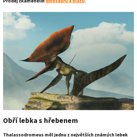
Prodej zkamenělin
dinosaurů a plazů
.
Obří lebka s hřebenem
Thalassodromeus měl jednu z největších známých lebek