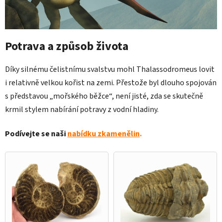
Potrava a způsob života
Díky silnému čelistnímu svalstvu mohl Thalassodromeus lovit
i relativně velkou kořist na zemi. Přestože byl dlouho spojován
s představou „mořského běžce“, není jisté, zda se skutečně
krmil stylem nabírání potravy z vodní hladiny.
Podívejte se naši
nabídku zkamenělin
.