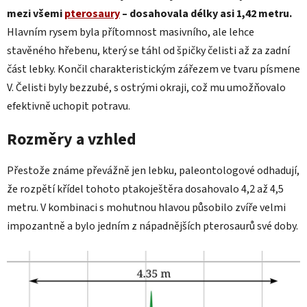
mezi všemi
pterosaury
– dosahovala délky asi 1,42 metru.
Hlavním rysem byla přítomnost masivního, ale lehce
stavěného hřebenu, který se táhl od špičky čelisti až za zadní
část lebky. Končil charakteristickým zářezem ve tvaru písmene
V. Čelisti byly bezzubé, s ostrými okraji, což mu umožňovalo
efektivně uchopit potravu.
Rozměry a vzhled
Přestože známe převážně jen lebku, paleontologové odhadují,
že rozpětí křídel tohoto ptakoještěra dosahovalo 4,2 až 4,5
metru. V kombinaci s mohutnou hlavou působilo zvíře velmi
impozantně a bylo jedním z nápadnějších pterosaurů své doby.