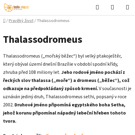
Přejít
Hledat
NÁKUPN
na
KOŠÍK
obsah
Domů
/
Pravěký život
/
Thalassodromeus
Thalassodromeus
Thalassodromeus („mořský běžec“) byl velký ptakoještěr,
který obýval území dnešní Brazílie v období spodní křídy,
zhruba před 108 miliony let.
Jeho rodové jméno pochází z
řeckých slov thalassa („moře“) a dromeus („běžec“), což
odkazuje na předpokládaný způsob krmení.
V současnosti je
uznáván jediný druh, Thalassodromeus sethi, popsaný v roce
2002.
Druhové jméno připomíná egyptského boha Setha,
jehož korunu připomínal nápadný lebeční hřeben tohoto
tvora.