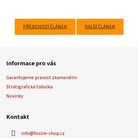
PŘEDCHOZÍ ČLÁNEK
DALŠÍ ČLÁNEK
Z
á
Informace pro vás
p
a
Garantujeme pravost zkamenělin
t
Stratigrafická tabulka
í
Novinky
Kontakt
info
@
fosilie-shop.cz