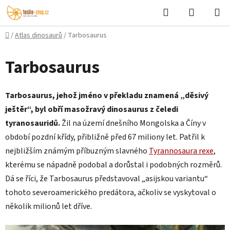
Přejít
Hledat
NÁKUPN
na
KOŠÍK
obsah
Domů
/
Atlas dinosaurů
/
Tarbosaurus
Tarbosaurus
Tarbosaurus, jehož jméno v překladu znamená „děsivý
ještěr“, byl obří masožravý dinosaurus z čeledi
tyranosauridů.
Žil na území dnešního Mongolska a Číny v
období pozdní křídy, přibližně před 67 miliony let. Patřil k
nejbližším známým příbuzným slavného
Tyrannosaura rexe
,
kterému se nápadně podobal a dorůstal i podobných rozměrů.
Dá se říci, že Tarbosaurus představoval „asijskou variantu“
tohoto severoamerického predátora, ačkoliv se vyskytoval o
několik milionů let dříve.