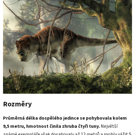
Rozměry
Průměrná délka dospělého jedince se pohybovala kolem
9,5 metru, hmotnost činila zhruba čtyři tuny.
Největší
známé exempláře však dosahovaly až 12 metrů a mohly vážit 5