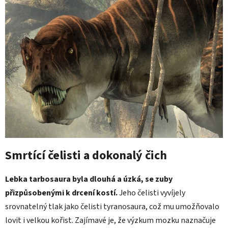
Smrtící čelisti a dokonalý čich
Lebka tarbosaura byla dlouhá a úzká, se zuby
přizpůsobenými k drcení kostí.
Jeho čelisti vyvíjely
srovnatelný tlak jako čelisti tyranosaura, což mu umožňovalo
lovit i velkou kořist. Zajímavé je, že výzkum mozku naznačuje