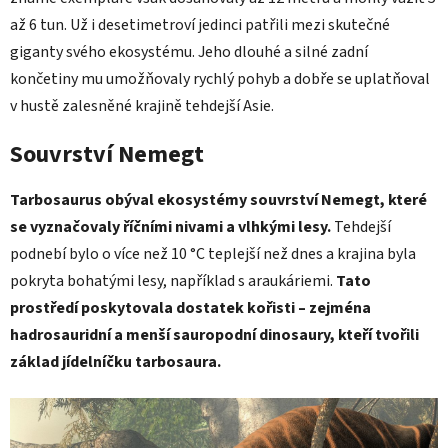
až 6 tun. Už i desetimetroví jedinci patřili mezi skutečné
giganty svého ekosystému. Jeho dlouhé a silné zadní
končetiny mu umožňovaly rychlý pohyb a dobře se uplatňoval
v hustě zalesněné krajině tehdejší Asie.
Souvrství Nemegt
Tarbosaurus obýval ekosystémy souvrství Nemegt, které
se vyznačovaly říčními nivami a vlhkými lesy.
Tehdejší
podnebí bylo o více než 10 °C teplejší než dnes a krajina byla
pokryta bohatými lesy, například s araukáriemi.
Tato
prostředí poskytovala dostatek kořisti – zejména
hadrosauridní a menší sauropodní dinosaury, kteří tvořili
základ jídelníčku tarbosaura.