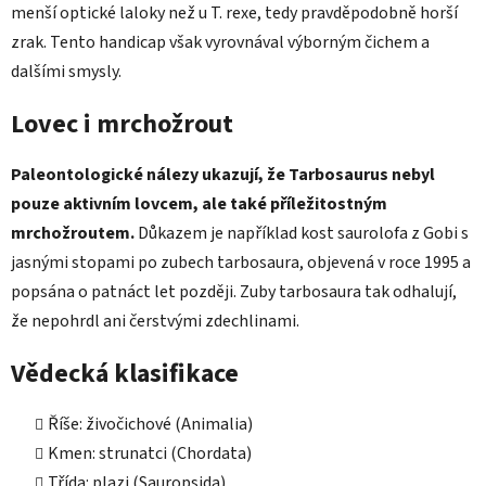
menší optické laloky než u T. rexe, tedy pravděpodobně horší
zrak. Tento handicap však vyrovnával výborným čichem a
dalšími smysly.
Lovec i mrchožrout
Paleontologické nálezy ukazují, že Tarbosaurus nebyl
pouze aktivním lovcem, ale také příležitostným
mrchožroutem.
Důkazem je například kost saurolofa z Gobi s
jasnými stopami po zubech tarbosaura, objevená v roce 1995 a
popsána o patnáct let později. Zuby tarbosaura tak odhalují,
že nepohrdl ani čerstvými zdechlinami.
Vědecká klasifikace
Říše: živočichové (Animalia)
Kmen: strunatci (Chordata)
Třída: plazi (Sauropsida)