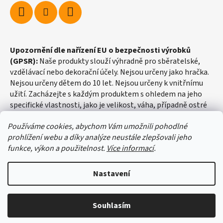
Upozornění dle nařízení EU o bezpečnosti výrobků
(GPSR):
Naše produkty slouží výhradně pro sběratelské,
vzdělávací nebo dekorační účely. Nejsou určeny jako hračka.
Nejsou určeny dětem do 10 let. Nejsou určeny k vnitřnímu
užití. Zacházejte s každým produktem s ohledem na jeho
specifické vlastnosti, jako je velikost, váha, případně ostré
hrany apod.
Používáme cookies, abychom Vám umožnili pohodlné
prohlížení webu a díky analýze neustále zlepšovali jeho
funkce, výkon a použitelnost.
Více informací
.
Nastavení
Vytvořil Shoptet
Souhlasím
Copyright 2026
fosilie-shop.cz
. Všechna práva vyhrazena.
Upravit nastavení cookies