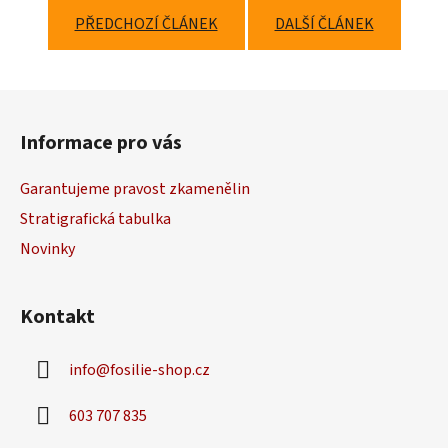
PŘEDCHOZÍ ČLÁNEK
DALŠÍ ČLÁNEK
Z
á
Informace pro vás
p
a
Garantujeme pravost zkamenělin
t
Stratigrafická tabulka
í
Novinky
Kontakt
info
@
fosilie-shop.cz
603 707 835