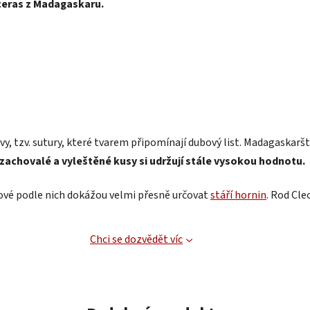
ceras z Madagaskaru.
y, tzv. sutury, které tvarem připomínají dubový list. Madagaskaršt
zachovalé a vyleštěné kusy si udržují stále vysokou hodnotu.
gové podle nich dokážou velmi přesně určovat
stáří hornin
. Rod Cle
Chci se dozvědět víc