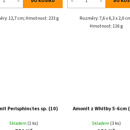
DO KOŠÍKU
DO KOŠ
ry: 12,7 cm; Hmotnost: 233 g
Rozměry: 7,6 x 6,3 x 2,0 c
Hmotnost: 116 g
it Perisphinctes sp. (10)
Amonit z Whitby 5-6cm (
Skladem
(1 ks)
Skladem
(3 ks)