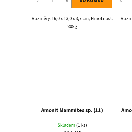
DO KOŠÍKU
Rozměry: 16,0 x 13,0 x 3,7 cm; Hmotnost:
Rozmě
808g
Amonit Mammites sp. (11)
Amon
Skladem
(1 ks)