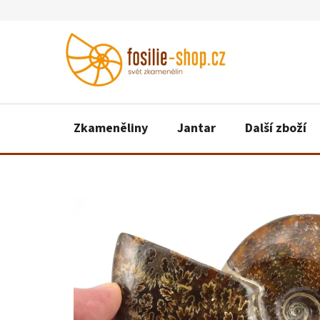
Přejít
na
obsah
Zkameněliny
Jantar
Další zboží