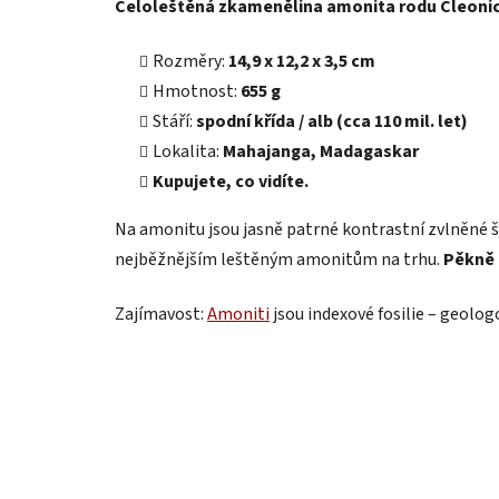
Celoleštěná zkamenělina amonita rodu Cleoni
Rozměry:
14,9 x 12,2 x 3,5 cm
Hmotnost:
655 g
Stáří:
spodní křída / alb (cca 110 mil. let)
Lokalita:
Mahajanga, Madagaskar
Kupujete, co vidíte.
Na amonitu jsou jasně patrné kontrastní zvlněné šv
nejběžnějším leštěným amonitům na trhu.
Pěkně 
Zajímavost:
Amoniti
jsou indexové fosilie – geolo