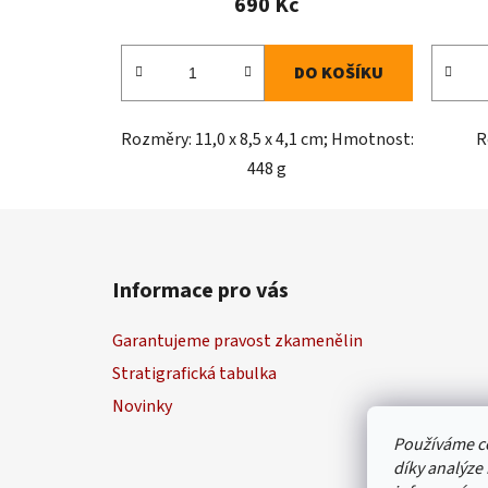
690 Kč
DO KOŠÍKU
Rozměry: 11,0 x 8,5 x 4,1 cm; Hmotnost:
R
448 g
Z
á
Informace pro vás
p
a
Garantujeme pravost zkamenělin
t
Stratigrafická tabulka
í
Novinky
Používáme c
díky analýze 