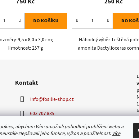
750 Kč
250 Kč
DO KOŠÍKU
DO KOŠ
ozměry: 9,5 x 8,0 x 3,0 cm;
Náhodný výběr. Leštěná pol
Hmotnost: 257 g
amonita Dactylioceras com
U
Kontakt
p
N
info
@
fosilie-shop.cz
1
k
603 707 835
v
h
ookies, abychom Vám umožnili pohodlné prohlížení webu a
neustále zlepšovali jeho funkce, výkon a použitelnost.
Více