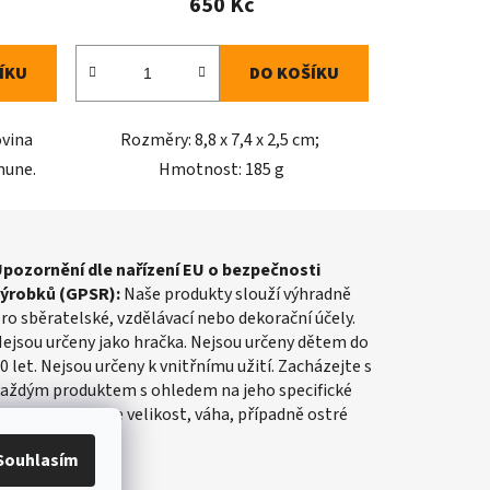
650 Kč
ÍKU
DO KOŠÍKU
ovina
Rozměry: 8,8 x 7,4 x 2,5 cm;
mune.
Hmotnost: 185 g
pozornění dle nařízení EU o bezpečnosti
výrobků (GPSR):
Naše produkty slouží výhradně
ro sběratelské, vzdělávací nebo dekorační účely.
ejsou určeny jako hračka. Nejsou určeny dětem do
0 let. Nejsou určeny k vnitřnímu užití. Zacházejte s
aždým produktem s ohledem na jeho specifické
lastnosti, jako je velikost, váha, případně ostré
rany apod.
Souhlasím