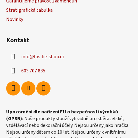
Garantujeme pravost zkamenělin
t
Stratigrafická tabulka
í
Novinky
Kontakt
info
@
fosilie-shop.cz
603 707 835
Upozornění dle nařízení EU o bezpečnosti výrobků
(GPSR):
Naše produkty slouží výhradně pro sběratelské,
vzdělávací nebo dekorační účely. Nejsou určeny jako hračka.
Nejsou určeny dětem do 10 let. Nejsou určeny k vnitřnímu