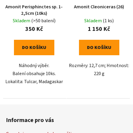
Amonit Perisphinctes sp. 1-
Amonit Cleoniceras (26)
2,5cm (10ks)
Skladem
(>50 balení)
Skladem
(1 ks)
350 Kč
1 150 Kč
DO KOŠÍKU
DO KOŠÍKU
Náhodný výběr.
Rozměry: 12,7 cm; Hmotnost:
Balení obsahuje 10ks.
220 g
Lokalita: Tulcar, Madagaskar
Z
á
Informace pro vás
p
a