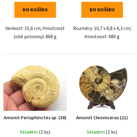
DO KOŠÍKU
DO KOŠÍKU
Velikost: 15,6 cm; Hmotnost
Rozměry: 10,7 x 8,8 x 4,3 cm;
(obě poloviny): 868 g
Hmotnost: 480 g
Amonit Perisphinctes sp. (38)
Amonit Cleoniceras (21)
Skladem
(1 ks)
Skladem
(1 ks)