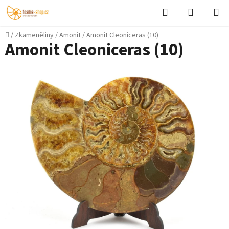
Přejít
Hledat
NÁKUPN
na
KOŠÍK
obsah
Domů
/
Zkameněliny
/
Amonit
/
Amonit Cleoniceras (10)
Amonit Cleoniceras (10)