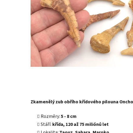
Zkamenělý zub obřího křídového pilouna Oncho
Rozměry:
5 - 8 cm
Stáří:
křída, 120 až 75 miliónů let
Lokalita:
Taouz, Sahara, Maroko