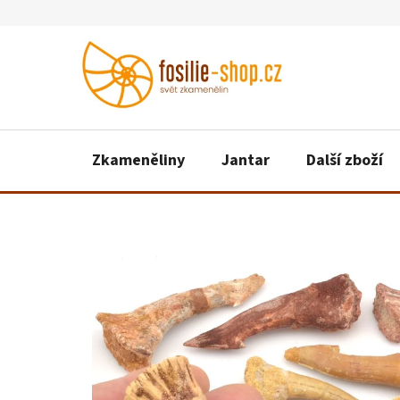
Přejít
na
obsah
Zkameněliny
Jantar
Další zboží