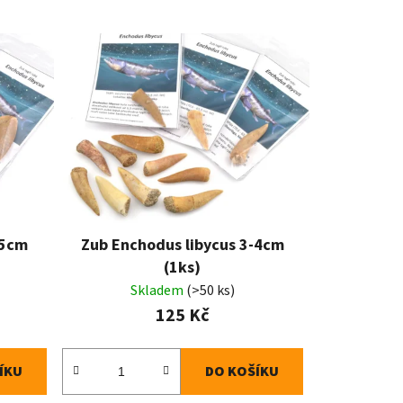
-5cm
Zub Enchodus libycus 3-4cm
(1ks)
Skladem
(>50 ks)
125 Kč
ÍKU
DO KOŠÍKU