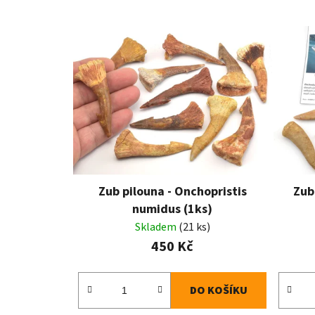
Zub pilouna - Onchopristis
Zub
numidus (1ks)
Skladem
(21 ks)
450 Kč
DO KOŠÍKU