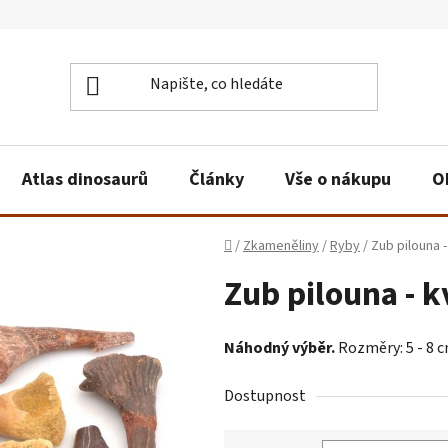
Atlas dinosaurů
Články
Vše o nákupu
O
Domů
/
Zkameněliny
/
Ryby
/
Zub pilouna -
Zub pilouna - k
Náhodný výběr.
Rozměry: 5 - 8 cm
Dostupnost