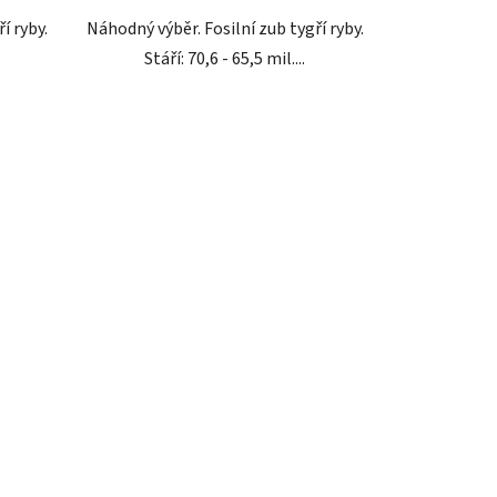
í ryby.
Náhodný výběr. Fosilní zub tygří ryby.
Stáří: 70,6 - 65,5 mil....