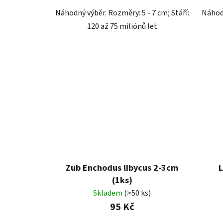
Náhodný výběr. Rozměry: 5 - 7 cm; Stáří:
Náhodn
120 až 75 miliónů let
Zub Enchodus libycus 2-3cm
L
(1ks)
Skladem
(>50 ks)
95 Kč