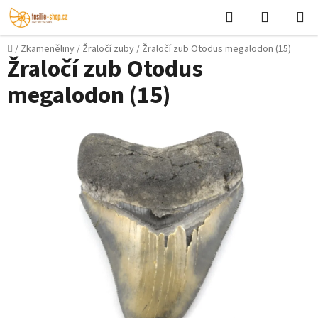
Přejít
Hledat
NÁKUPN
na
KOŠÍK
obsah
Domů
/
Zkameněliny
/
Žraločí zuby
/
Žraločí zub Otodus megalodon (15)
Žraločí zub Otodus
megalodon (15)