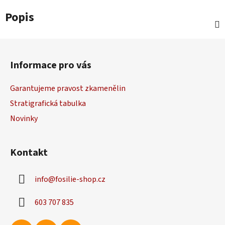
Popis
Z
á
Informace pro vás
p
a
Garantujeme pravost zkamenělin
t
Stratigrafická tabulka
í
Novinky
Kontakt
info
@
fosilie-shop.cz
603 707 835