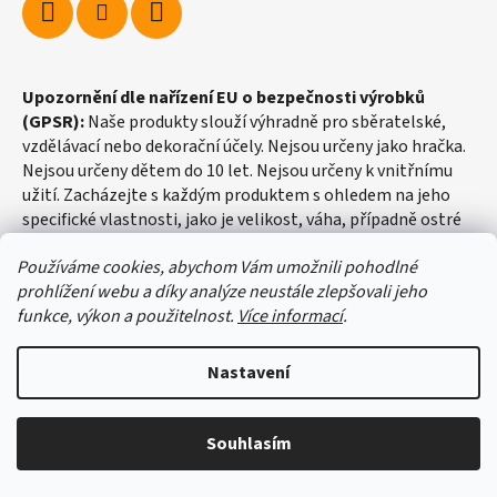
Upozornění dle nařízení EU o bezpečnosti výrobků
(GPSR):
Naše produkty slouží výhradně pro sběratelské,
vzdělávací nebo dekorační účely. Nejsou určeny jako hračka.
Nejsou určeny dětem do 10 let. Nejsou určeny k vnitřnímu
užití. Zacházejte s každým produktem s ohledem na jeho
specifické vlastnosti, jako je velikost, váha, případně ostré
hrany apod.
Používáme cookies, abychom Vám umožnili pohodlné
prohlížení webu a díky analýze neustále zlepšovali jeho
funkce, výkon a použitelnost.
Více informací
.
Nastavení
Vytvořil Shoptet
Souhlasím
Copyright 2026
fosilie-shop.cz
. Všechna práva vyhrazena.
Upravit nastavení cookies