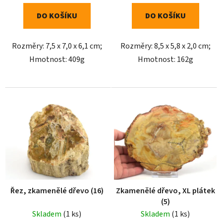
DO KOŠÍKU
DO KOŠÍKU
Rozměry: 7,5 x 7,0 x 6,1 cm;
Rozměry: 8,5 x 5,8 x 2,0 cm;
Hmotnost: 409g
Hmotnost: 162g
Řez, zkamenělé dřevo (16)
Zkamenělé dřevo, XL plátek
(5)
Skladem
(1 ks)
Skladem
(1 ks)