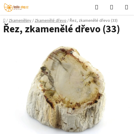
Přejít
Hledat
NÁKUPN
na
KOŠÍK
obsah
Domů
/
Zkameněliny
/
Zkamenělé dřevo
/
Řez, zkamenělé dřevo (33)
Řez, zkamenělé dřevo (33)