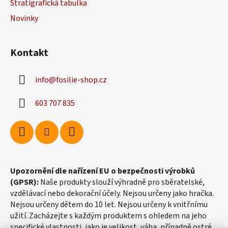
Stratigrafická tabulka
í
Novinky
Kontakt
info
@
fosilie-shop.cz
603 707 835
Upozornění dle nařízení EU o bezpečnosti výrobků
(GPSR):
Naše produkty slouží výhradně pro sběratelské,
vzdělávací nebo dekorační účely. Nejsou určeny jako hračka.
Nejsou určeny dětem do 10 let. Nejsou určeny k vnitřnímu
užití. Zacházejte s každým produktem s ohledem na jeho
specifické vlastnosti, jako je velikost, váha, případně ostré