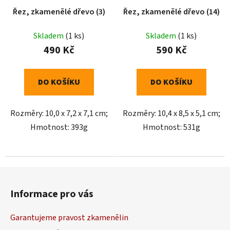
Řez, zkamenělé dřevo (3)
Řez, zkamenělé dřevo (14)
Skladem
(1 ks)
Skladem
(1 ks)
490 Kč
590 Kč
DO KOŠÍKU
DO KOŠÍKU
Rozměry: 10,0 x 7,2 x 7,1 cm;
Rozměry: 10,4 x 8,5 x 5,1 cm;
Hmotnost: 393g
Hmotnost: 531g
Z
á
Informace pro vás
p
a
Garantujeme pravost zkamenělin
t