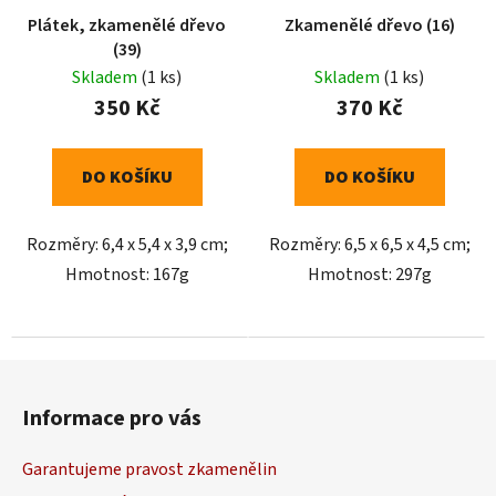
Plátek, zkamenělé dřevo
Zkamenělé dřevo (16)
(39)
Skladem
(1 ks)
Skladem
(1 ks)
350 Kč
370 Kč
DO KOŠÍKU
DO KOŠÍKU
Rozměry: 6,4 x 5,4 x 3,9 cm;
Rozměry: 6,5 x 6,5 x 4,5 cm;
Hmotnost: 167g
Hmotnost: 297g
Z
á
Informace pro vás
p
a
Garantujeme pravost zkamenělin
t