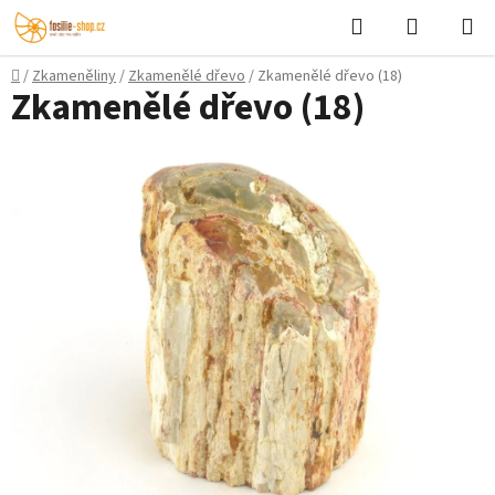
Přejít
Hledat
NÁKUPN
na
KOŠÍK
obsah
Domů
/
Zkameněliny
/
Zkamenělé dřevo
/
Zkamenělé dřevo (18)
Zkamenělé dřevo (18)