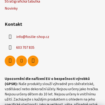
Stratigrafická tabulka
í
Novinky
Kontakt
info
@
fosilie-shop.cz
603 707 835
Upozornění dle nařízení EU o bezpečnosti výrobků
(GPSR):
Naše produkty slouží výhradně pro sběratelské,
vzdělávací nebo dekorační účely. Nejsou určeny jako hračka.
Nejsou určeny dětem do 10 let. Nejsou určeny k vnitřnímu
užití. Zacházejte s každým produktem s ohledem na jeho
specifické vlastnosti, jako je velikost, váha, případně ostré