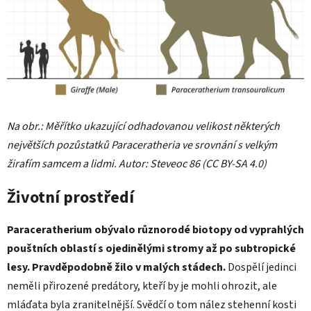
Na obr.: Měřítko ukazující odhadovanou velikost některých
největších pozůstatků Paraceratheria ve srovnání s velkým
žirafím samcem a lidmi. Autor: Steveoc 86 (
CC BY-SA 4.0)
Životní prostředí
Paraceratherium obývalo různorodé biotopy od vyprahlých
pouštních oblastí s ojedinělými stromy až po subtropické
lesy. Pravděpodobně žilo v malých stádech.
Dospělí jedinci
neměli přirozené predátory, kteří by je mohli ohrozit, ale
mláďata byla zranitelnější. Svědčí o tom nález stehenní kosti