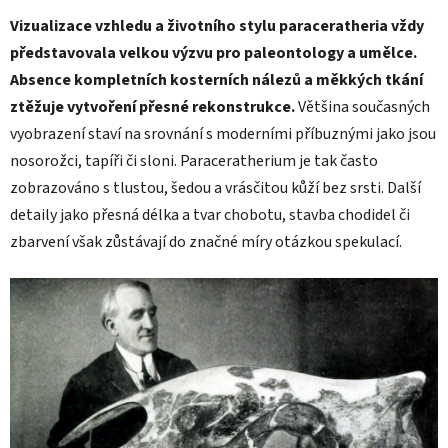
Vizualizace vzhledu a životního stylu paraceratheria vždy
představovala velkou výzvu pro paleontology a umělce.
Absence kompletních kosterních nálezů a měkkých tkání
ztěžuje vytvoření přesné rekonstrukce.
Většina současných
vyobrazení staví na srovnání s moderními příbuznými jako jsou
nosorožci, tapíři či sloni. Paraceratherium je tak často
zobrazováno s tlustou, šedou a vrásčitou kůží bez srsti. Další
detaily jako přesná délka a tvar chobotu, stavba chodidel či
zbarvení však zůstávají do značné míry otázkou spekulací.