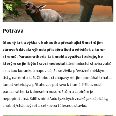
Potrava
Dlouhý krk a výška v kohoutku přesahující 5 metrů jim
zároveň dávala výhodu při sběru listí a větviček z korun
stromů. Paraceratheria tak mohla využívat zdroje, ke
kterým se jiní býložravci nedostali.
Jednoduchá stavba zubů
s nízkou korunkou napovídá, že se živila převážně měkkými
listy, natěmi a keři. Chobot či chápavý ret jim pomáhal trhát a
lámat větvičky a přitahovat potravu k tlamě. Příbuznost
paraceratheria k dnešním nosorožcům a tapírům je
nepopiratelná. Sdílí s nimi řadu fyzických znaků jako špičáky,
chobot/chápavý ret a celkovou tělesnou stavbu.