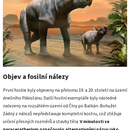
Objev a fosilní nálezy
První fosilie byly objeveny na přelomu 19. a 20. století na území
dnešního Pákistánu. Další fosilní exempláře byly následně
nalezeny na rozsáhlém území od Číny po Balkán. Bohužel
žádný z nálezů nepředstavuje kompletní kostru, což ztěžuje
určení přesných rozměrů a stavby těla.
V minulosti se
paraceratherium označovalo alternativními názvy jako