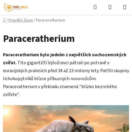
Přejít
Hledat
NÁKUPN
na
KOŠÍK
obsah
Domů
/
Pravěký život
/
Paraceratherium
Paraceratherium
Paraceratherium bylo jedním z největších suchozemských
zvířat.
Tito gigantičtí býložravci pátrali po potravě v
eurasijských pralesích před 34 až 23 miliony lety. Patřili skupiny
lichokopytníků blízce příbuzných nosorožcům.
Paraceratherium v překladu znamená "blízko bezrohého
zvířete".