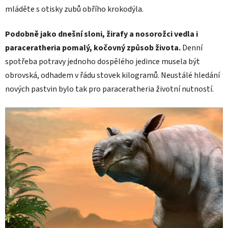
mláděte s otisky zubů obřího krokodýla.
Podobně jako dnešní sloni, žirafy a nosorožci vedla i
paraceratheria pomalý, kočovný způsob života.
Denní
spotřeba potravy jednoho dospělého jedince musela být
obrovská, odhadem v řádu stovek kilogramů. Neustálé hledání
nových pastvin bylo tak pro paraceratheria životní nutností.