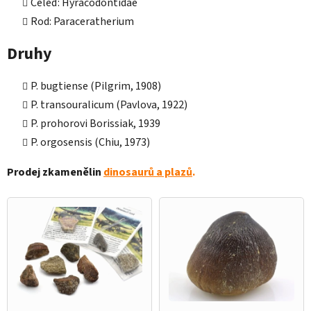
Čeleď: Hyracodontidae
Rod: Paraceratherium
Druhy
P. bugtiense (Pilgrim, 1908)
P. transouralicum (Pavlova, 1922)
P. prohorovi Borissiak, 1939
P. orgosensis (Chiu, 1973)
Prodej zkamenělin
dinosaurů a plazů
.