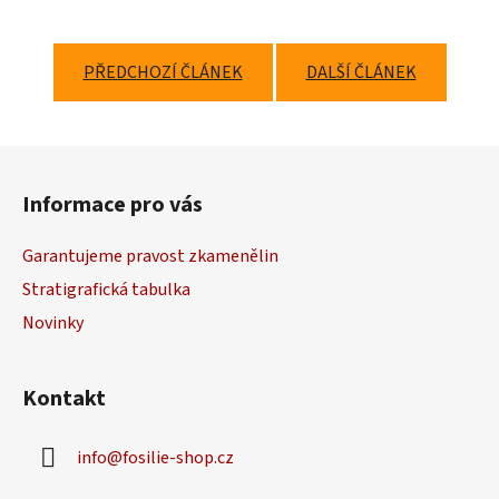
PŘEDCHOZÍ ČLÁNEK
DALŠÍ ČLÁNEK
Z
á
Informace pro vás
p
a
Garantujeme pravost zkamenělin
t
Stratigrafická tabulka
í
Novinky
Kontakt
info
@
fosilie-shop.cz