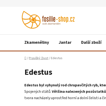
Přejít
na
obsah
Zkameněliny
Jantar
Další zboží
Domů
/
Pravěký život
/
Edestus
Edestus
Edestus byl vyhynulý rod chrupavčitých ryb, kt
Spojených států.
Většina nalezených pozůstatků 
tvora nacházely uprostřed horní a dolní čelisti a č