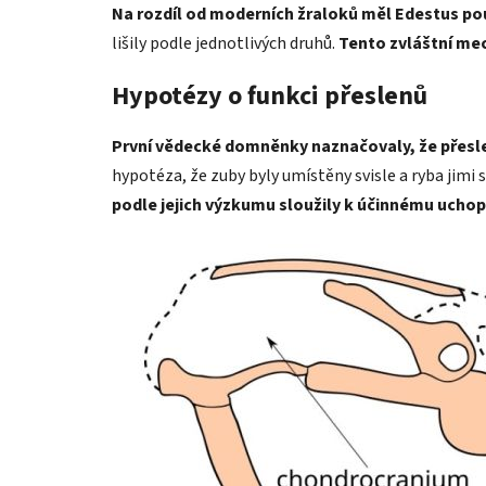
Na rozdíl od moderních žraloků měl Edestus pou
lišily podle jednotlivých druhů.
Tento zvláštní me
Hypotézy o funkci přeslenů
První vědecké domněnky naznačovaly, že přesle
hypotéza, že zuby byly umístěny svisle a ryba jimi 
podle jejich výzkumu sloužily k účinnému uchop