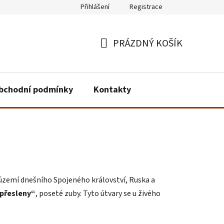
Přihlášení
Registrace
PRÁZDNÝ KOŠÍK
NÁKUPNÍ
KOŠÍK
bchodní podmínky
Kontakty
 území dnešního Spojeného království, Ruska a
„přesleny“
, poseté zuby. Tyto útvary se u živého