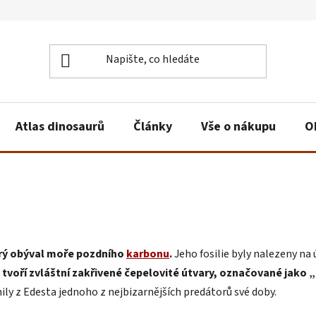
Atlas dinosaurů
Články
Vše o nákupu
O
erý obýval moře pozdního
karbonu
.
Jeho fosilie byly nalezeny na
tvoří zvláštní zakřivené čepelovité útvary, označované jako 
inily z Edesta jednoho z nejbizarnějších predátorů své doby.