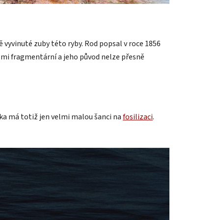
vyvinuté zuby této ryby. Rod popsal v roce 1856
elmi fragmentární a jeho původ nelze přesně
a má totiž jen velmi malou šanci na
fosilizaci
.