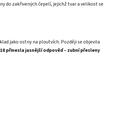
y do zakřivených čepelí, jejichž tvar a velikost se
klad jako ostny na ploutvích. Později se objevila
18 přinesla jasnější odpověď – zubní přesleny