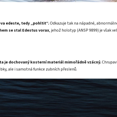
ova edeste, tedy „pohltit“.
Odkazuje tak na nápadné, abnormálně 
em se stal Edestus vorax
, jehož holotyp (ANSP 9899) je však v
esta je dochovaný kosterní materiál mimořádně vzácný.
Chrupavk
ky, ale i samotná funkce zubních přeslenů.