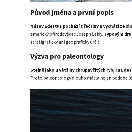
Původ jména a první popis
Název Edestus pochází z řečtiny a vychází ze sl
americký přírodovědec Joseph Leidy.
Typovým druh
stratigraficky ani geograficky určit.
Výzva pro paleontology
Stejně jako u většiny chrupavčitých ryb, i u Ed
Proto paleontology dlouho mátla nejen podoba leb