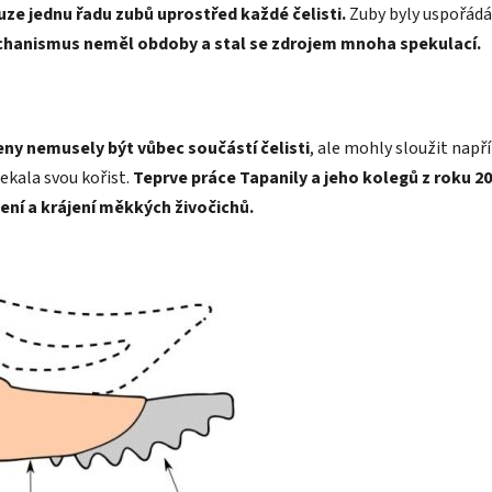
ze jednu řadu zubů uprostřed každé čelisti.
Zuby byly uspořádán
chanismus neměl obdoby a stal se zdrojem mnoha spekulací.
ny nemusely být vůbec součástí čelisti
, ale mohly sloužit napří
sekala svou kořist.
Teprve práce Tapanily a jeho kolegů z roku 20
ení a krájení měkkých živočichů.