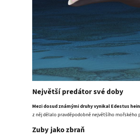
Největší predátor své doby
Mezi dosud známými druhy vynikal Edestus heinr
z něj dělalo pravděpodobně největšího mořského p
Zuby jako zbraň