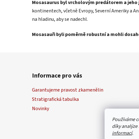
Mosasaurus byl vrcholovým predátorem a jeho j
kontinentech, včetně Evropy, Severní Ameriky a Ant
na hladinu, aby se nadechl.
Mosasauři byli poměrně robustní a mohli dosah
Z
á
Informace pro vás
p
a
Garantujeme pravost zkamenělin
t
Stratigrafická tabulka
í
Novinky
Používáme c
díky analýze 
informací
.