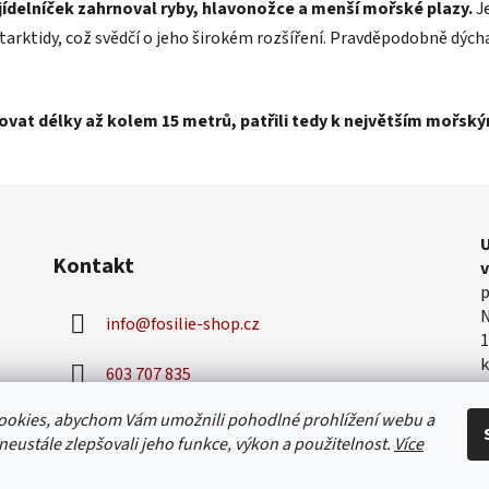
ídelníček zahrnoval ryby, hlavonožce a menší mořské plazy.
Je
arktidy, což svědčí o jeho širokém rozšíření. Pravděpodobně dýcha
ovat délky až kolem 15 metrů, patřili tedy k největším mořsk
U
Kontakt
p
N
info
@
fosilie-shop.cz
1
k
603 707 835
v
h
ookies, abychom Vám umožnili pohodlné prohlížení webu a
neustále zlepšovali jeho funkce, výkon a použitelnost.
Více