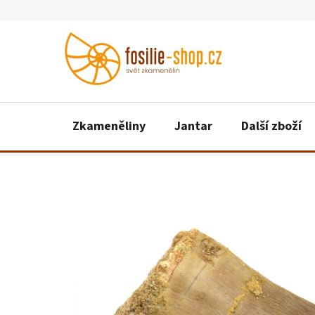
Přejít
na
obsah
Zkameněliny
Jantar
Další zboží