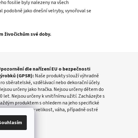
ho fosilie byly nalezeny na všech
l podobně jako dnešní velryby, vynořoval se
ým živočichům své doby.
pozornění dle nařízení EU o bezpečnosti
výrobků (GPSR):
Naše produkty slouží výhradně
ro sběratelské, vzdělávací nebo dekorační účely.
ejsou určeny jako hračka. Nejsou určeny dětem do
0 let. Nejsou určeny k vnitřnímu užití. Zacházejte s
aždým produktem s ohledem na jeho specifické
lastnosti, jako je velikost, váha, případně ostré
rany apod.
Souhlasím