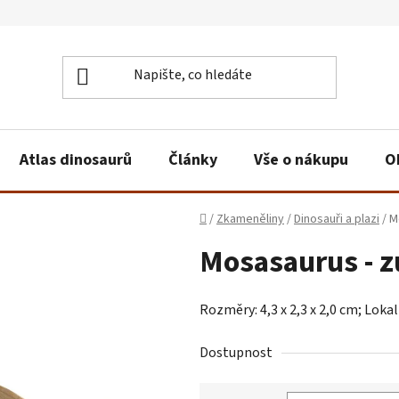
Atlas dinosaurů
Články
Vše o nákupu
O
Domů
/
Zkameněliny
/
Dinosauři a plazi
/
M
Mosasaurus - z
Rozměry: 4,3 x 2,3 x 2,0 cm; Loka
Dostupnost