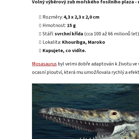
Volný výběrový zub mořského fosilního plaza -
Rozměry:
4,3 x 2,3 x 2,0 cm
Hmotnost:
15 g
Stáří:
svrchní křída
(cca 100 až 66 milionů let)
Lokalita:
Khouribga, Maroko
Kupujete, co vidíte.
Mosasaurus
byl velmi dobře adaptován k životu ve 
ocasní ploutví, která mu umožňovala rychlý a efekt