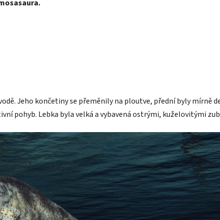
 mosasaura.
vodě. Jeho končetiny se přeměnily na ploutve, přední byly mírně d
ivní pohyb. Lebka byla velká a vybavená ostrými, kuželovitými zub