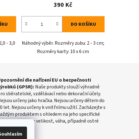
390 Kč
ÍKU
DO KOŠÍKU
,0 - 3,0
Náhodný výběr. Rozměry zubu: 2 - 3 cm;
Rozměry karty: 10 x 6 cm
pozornění dle nařízení EU o bezpečnosti
výrobků (GPSR):
Naše produkty slouží výhradně
ro sběratelské, vzdělávací nebo dekorační účely.
ejsou určeny jako hračka. Nejsou určeny dětem do
0 let. Nejsou určeny k vnitřnímu užití. Zacházejte s
aždým produktem s ohledem na jeho specifické
lastnosti, jako je velikost, váha, případně ostré
rany apod.
Souhlasím