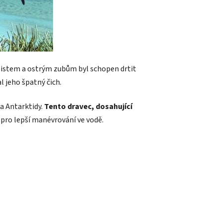
istem a ostrým zubům byl schopen drtit
l jeho špatný čich.
a Antarktidy.
Tento dravec, dosahující
 pro lepší manévrování ve vodě.