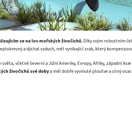
izujícím se na lov mořských živočichů.
Díky svým robustním čel
 teplokrevný a dýchal vzduch, měl vynikající zrak, který kompenzova
ěta, včetně Severní a Jižní Ameriky, Evropy, Afriky, západní Asie 
kých živočichů své doby
a měl dobře vyvinuté ploutve a silný ocas