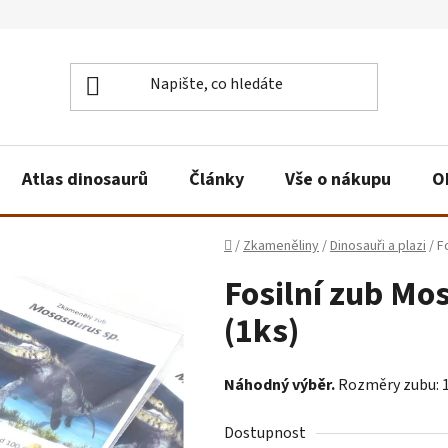
Atlas dinosaurů
Články
Vše o nákupu
O
Domů
/
Zkameněliny
/
Dinosauři a plazi
/
F
Fosilní zub Mo
(1ks)
Náhodný výběr.
Rozměry zubu: 1,
Dostupnost