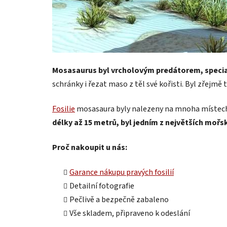
Mosasaurus byl vrcholovým predátorem, special
schránky i řezat maso z těl své kořisti. Byl zřejmě
Fosilie
mosasaura byly nalezeny na mnoha místech sv
délky až 15 metrů, byl jedním z největších mořs
Proč nakoupit u nás:
Garance nákupu pravých fosilií
Detailní fotografie
Pečlivě a bezpečně zabaleno
Vše skladem, připraveno k odeslání