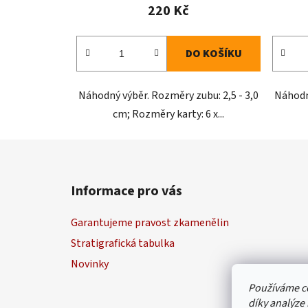
220 Kč
DO KOŠÍKU
Náhodný výběr. Rozměry zubu: 2,5 - 3,0
Náhodný
cm; Rozměry karty: 6 x...
Z
á
Informace pro vás
p
a
Garantujeme pravost zkamenělin
t
Stratigrafická tabulka
í
Novinky
Používáme c
díky analýze 