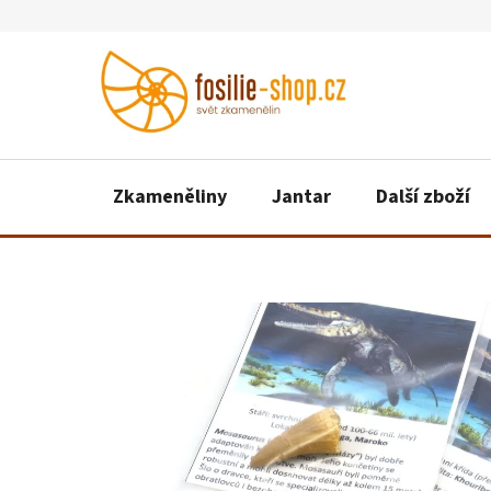
Přejít
na
obsah
Zkameněliny
Jantar
Další zboží