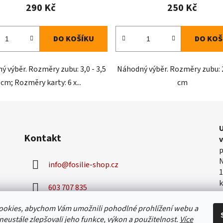
290 Kč
250 Kč
DO KOŠÍKU
DO KOŠ
 výběr. Rozměry zubu: 3,0 - 3,5
Náhodný výběr. Rozměry zubu: 2
cm; Rozměry karty: 6 x...
cm
U
Kontakt
p
N
info
@
fosilie-shop.cz
1
k
603 707 835
v
h
ookies, abychom Vám umožnili pohodlné prohlížení webu a
neustále zlepšovali jeho funkce, výkon a použitelnost.
Více