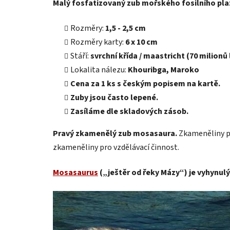
Malý fosfatizovaný zub mořského fosilního pl
Rozměry:
1,5 - 2,5 cm
Rozměry karty:
6 x 10 cm
Stáří:
svrchní křída / maastricht
(70 milionů 
Lokalita nálezu:
Khouribga, Maroko
Cena za 1 ks s českým popisem na kartě.
Zuby jsou často lepené.
Zasíláme dle skladových zásob.
Pravý zkamenělý zub mosasaura.
Zkameněliny pro
zkameněliny pro vzdělávací činnost.
Mosasaurus
(„ještěr od řeky Mázy“) je vyhynulý