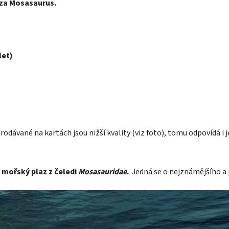
aza Mosasaurus.
let)
dávané na kartách jsou nižší kvality (viz foto), tomu odpovídá i j
 mořský plaz z čeledi
Mosasauridae
.
Jedná se o nejznámějšího a