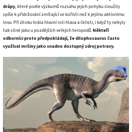
drápy
, které podle výzkumů rozsahu jejich pohybu sloužily
spíše k přidržování zmítající se kořisti než k jejímu aktivnímu
lovu. Při útoku hrála hlavní roli hlava a čelisti, i když ty nebyly
tak silné jako u pozdějších velkých teropodů.
Někteří
odborníci proto předpokládají, že dilophosaurus často
využíval mršiny jako snadno dostupný zdroj potravy.