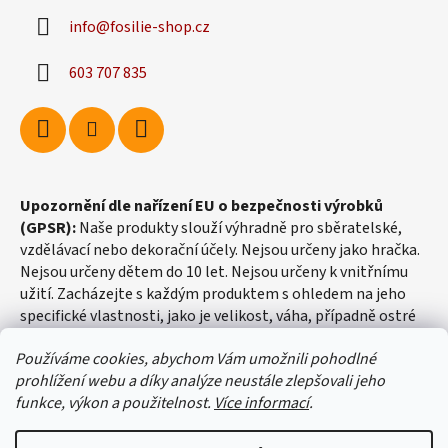
info
@
fosilie-shop.cz
603 707 835
Upozornění dle nařízení EU o bezpečnosti výrobků
(GPSR):
Naše produkty slouží výhradně pro sběratelské,
vzdělávací nebo dekorační účely. Nejsou určeny jako hračka.
Nejsou určeny dětem do 10 let. Nejsou určeny k vnitřnímu
užití. Zacházejte s každým produktem s ohledem na jeho
specifické vlastnosti, jako je velikost, váha, případně ostré
hrany apod.
Používáme cookies, abychom Vám umožnili pohodlné
prohlížení webu a díky analýze neustále zlepšovali jeho
funkce, výkon a použitelnost.
Více informací
.