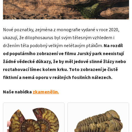
Nové poznatky, zejména z monografie vydané v roce 2020,
ukazují, že dilophosaurus byl svým tělesným vzhledem i
držením těla podobný velkým nelétavým ptákům.
Na rozdíl
od populárního zobrazení ve filmu Jurský park neexistují
žádné vědecké důkazy, že by měl jedové slinné žlázy nebo
roztahovací límec kolem krku. Toto zobrazení je čistě
fiktivní a nemá oporu v reálných fosilních nálezech.
Naše nabídka
zkamenělin.