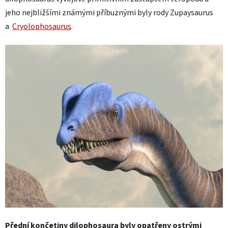
jeho nejbližšími známými příbuznými byly rody Zupaysaurus
a
Cryolophosaurus
.
Přední končetiny dilophosaura byly opatřeny ostrými