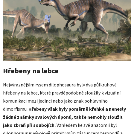
Hřebeny na lebce
Nejvýraznějším rysem dilophosaura byly dva půlkruhové
hřebeny na lebce, které pravděpodobně sloužily k vizuální
komunikaci mezi jedinci nebo jako znak pohlavního
dimorfismu.
Hřebeny však byly poměrně křehké a nenesly
žádné známky svalových úponů, takže nemohly sloužit
jako zbraň při soubojích.
Vzhledem ke své anatomii byl
dilophosaurus vývojově primitivním zástupcem teropodů a