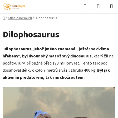
Přejít
Hledat
NÁKUPN
na
KOŠÍK
obsah
Domů
/
Atlas dinosaurů
/
Dilophosaurus
Dilophosaurus
Dilophosaurus, jehož jméno znamená „ještěr se dvěma
hřebeny“, byl dvounohý masožravý dinosaurus
, který žil na
počátku jury, přibližně před 193 miliony let. Tento teropod
dosahoval délky okolo 7 metrů a vážil zhruba 400 kg.
Byl jak
aktivním predátorem, tak i mrchožroutem.