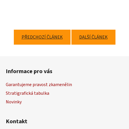
PŘEDCHOZÍ ČLÁNEK
DALŠÍ ČLÁNEK
Z
á
Informace pro vás
p
a
Garantujeme pravost zkamenělin
t
Stratigrafická tabulka
í
Novinky
Kontakt