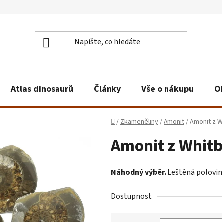
Atlas dinosaurů
Články
Vše o nákupu
O
Domů
/
Zkameněliny
/
Amonit
/
Amonit z W
Amonit z Whitb
Náhodný výběr.
Leštěná polovin
Dostupnost