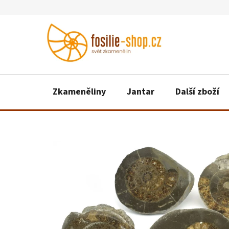
Přejít
na
obsah
Zkameněliny
Jantar
Další zboží