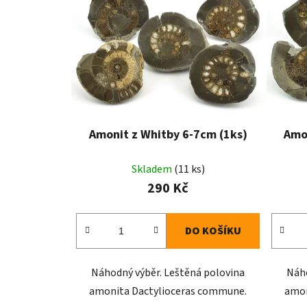
Amonit z Whitby 6-7cm (1ks)
Amo
Skladem
(11 ks)
290 Kč
DO KOŠÍKU
Náhodný výběr. Leštěná polovina
Náho
amonita Dactylioceras commune.
amon