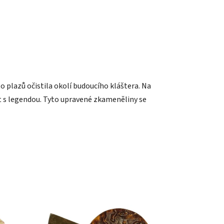
o plazů očistila okolí budoucího kláštera. Na
st s legendou. Tyto upravené zkameněliny se