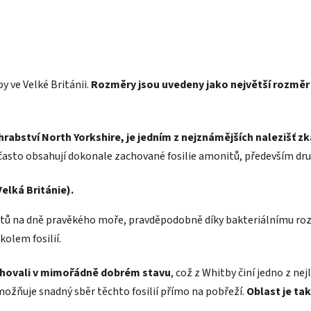
y ve Velké Británii.
Rozměry jsou uvedeny jako největší rozměr
hrabství North Yorkshire, je jedním z nejznámějších nalezišť z
, často obsahují dokonale zachované fosilie amonitů, především d
Velká Británie).
entů na dně pravěkého moře, pravděpodobně díky bakteriálnímu roz
kolem fosilií.
achovali v mimořádně dobrém stavu
, což z Whitby činí jedno z ne
ožňuje snadný sběr těchto fosilií přímo na pobřeží.
Oblast je ta