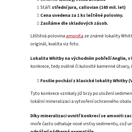
Stáří:
střední jura, callovian (165 mil. let)
Cena uvedena za 1 ks leštěné poloviny.
Zasíláme dle skladových zásob.
Lěštěná polovina
amonita
ze známé lokality Whitb
originál, kvalita viz foto.
Lokalita Whitby na východním pobřeží Anglie, v 
konkrece, tedy oválné či kulovité kamenné útvary
Fosilie pochází z klasické lokality Whitby (
Tyto konkrece vznikaly již brzy po uložení sedim
lokální mineralizaci a vytvoření ochranného obalu 
Díky mineralizaci uvnitř konkrecí se amoniti z
moře často odhaluje nové vrstvy sedimentu, což um
odnášejí nádherné exempláře.