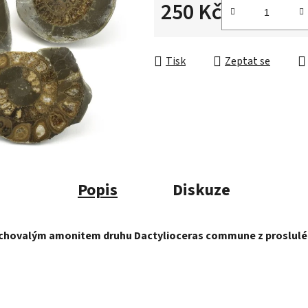
250 Kč
Měrná cena:
Tisk
Zeptat se
Popis
Diskuze
achovalým amonitem druhu Dactylioceras commune z proslulé 