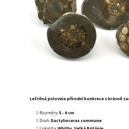
Leštěná polovina přírodní konkrece s krásně z
Rozměry:
5 - 6 cm
Druh:
Dactylioceras commune
Lokalita:
Whitby, Velká Británie