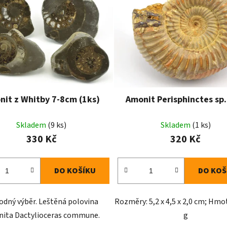
nit z Whitby 7-8cm (1ks)
Amonit Perisphinctes sp.
Skladem
(9 ks)
Skladem
(1 ks)
330 Kč
320 Kč
DO KOŠÍKU
DO KOŠ
dný výběr. Leštěná polovina
Rozměry: 5,2 x 4,5 x 2,0 cm; Hmo
ita Dactylioceras commune.
g