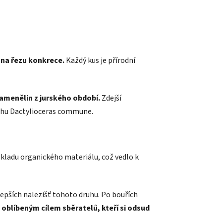
 na řezu konkrece.
Každý kus je přírodní
kamenělin z jurského období.
Zdejší
ruhu Dactylioceras commune.
kladu organického materiálu, což vedlo k
jlepších nalezišť tohoto druhu. Po bouřích
k oblíbeným cílem sběratelů, kteří si odsud