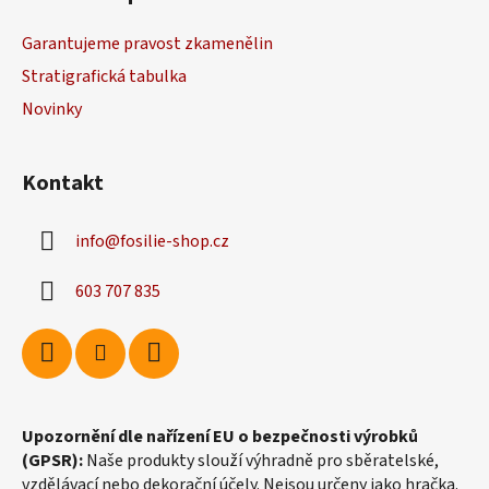
p
a
Garantujeme pravost zkamenělin
t
Stratigrafická tabulka
í
Novinky
Kontakt
info
@
fosilie-shop.cz
603 707 835
Upozornění dle nařízení EU o bezpečnosti výrobků
(GPSR):
Naše produkty slouží výhradně pro sběratelské,
vzdělávací nebo dekorační účely. Nejsou určeny jako hračka.