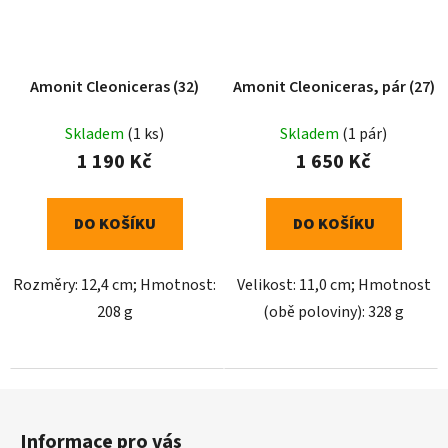
Amonit Cleoniceras (32)
Amonit Cleoniceras, pár (27)
Skladem
(1 ks)
Skladem
(1 pár)
1 190 Kč
1 650 Kč
DO KOŠÍKU
DO KOŠÍKU
Rozměry: 12,4 cm; Hmotnost:
Velikost: 11,0 cm; Hmotnost
208 g
(obě poloviny): 328 g
Z
á
Informace pro vás