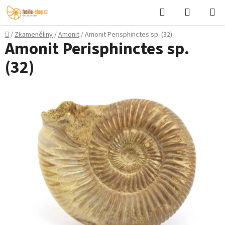
Přejít
Hledat
NÁKUPN
na
KOŠÍK
obsah
Domů
/
Zkameněliny
/
Amonit
/
Amonit Perisphinctes sp. (32)
Amonit Perisphinctes sp.
(32)