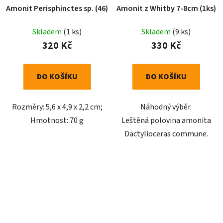
Amonit Perisphinctes sp. (46)
Amonit z Whitby 7-8cm (1ks)
Skladem
(1 ks)
Skladem
(9 ks)
320 Kč
330 Kč
DO KOŠÍKU
DO KOŠÍKU
Rozměry: 5,6 x 4,9 x 2,2 cm;
Náhodný výběr.
Hmotnost: 70 g
Leštěná polovina amonita
Dactylioceras commune.