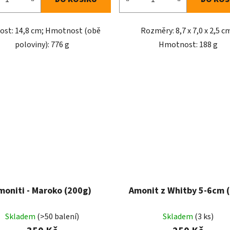
kost: 14,8 cm; Hmotnost (obě
Rozměry: 8,7 x 7,0 x 2,5 c
poloviny): 776 g
Hmotnost: 188 g
moniti - Maroko (200g)
Amonit z Whitby 5-6cm (
Skladem
(>50 balení)
Skladem
(3 ks)