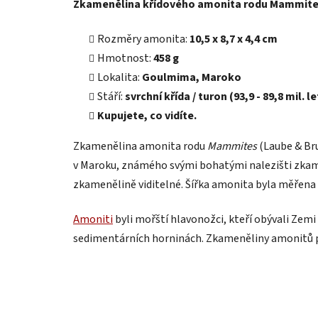
Zkamenělina křídového amonita rodu Mammite
Rozměry amonita:
10,5 x 8,7 x 4,4 cm
Hmotnost:
458
g
Lokalita:
Goulmima, Maroko
Stáří:
svrchní křída / turon (93,9 - 89,8 mil. le
Kupujete, co vidíte.
Zkamenělina amonita rodu
Mammites
(Laube & Bru
v Maroku, známého svými bohatými nalezišti zka
zkamenělině viditelné. Šířka amonita byla měřena u
Amoniti
byli mořští hlavonožci, kteří obývali Zemi 
sedimentárních horninách. Zkameněliny amonitů p