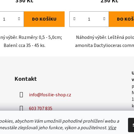
350 Kč
250 Kč
DO KOŠÍKU
DO KOŠ
ý výběr. Rozměry: 0,5 - 5,0cm;
Náhodný výběr. Leštěná pol
Balení: cca 35 - 45 ks.
amonita Dactylioceras com
U
Kontakt
p
N
info
@
fosilie-shop.cz
1
k
603 707 835
v
h
ookies, abychom Vám umožnili pohodlné prohlížení webu a
neustále zlepšovali jeho funkce, výkon a použitelnost.
Více