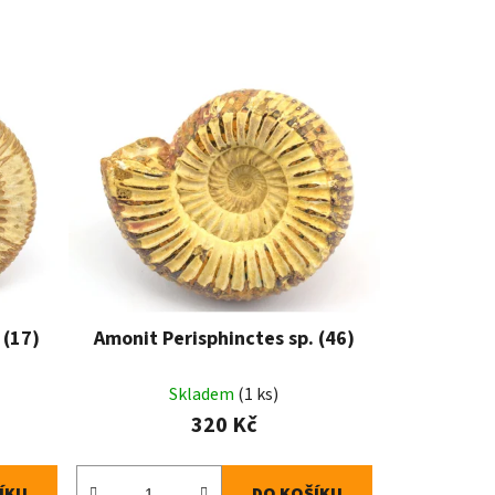
 (17)
Amonit Perisphinctes sp. (46)
Skladem
(1 ks)
320 Kč
ÍKU
DO KOŠÍKU