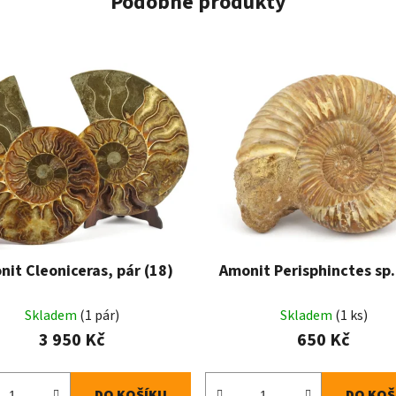
Podobné produkty
it Cleoniceras, pár (18)
Amonit Perisphinctes sp.
Skladem
(1 pár)
Skladem
(1 ks)
3 950 Kč
650 Kč
DO KOŠÍKU
DO KOŠ