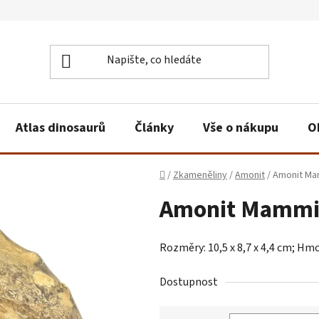
Atlas dinosaurů
Články
Vše o nákupu
O
Domů
/
Zkameněliny
/
Amonit
/
Amonit Mam
Amonit Mammit
Rozměry: 10,5 x 8,7 x 4,4 cm; Hm
Dostupnost