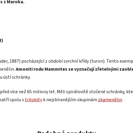
s z Maroka.
t)
der, 1887) pocházející z období svrchní křídy (turon). Tento exe
menělin.
Amoniti rodu Mammites se vyznačují zřetelnými zaobl
 ústí schránky.
před více než 65 miliony let. Měli spirálovitě stočené schránky, kte
atří spolu s
trilobity
k nejsbíranějším skupinám
zkamenělin
.