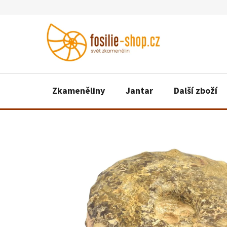
Přejít
na
obsah
Zkameněliny
Jantar
Další zboží