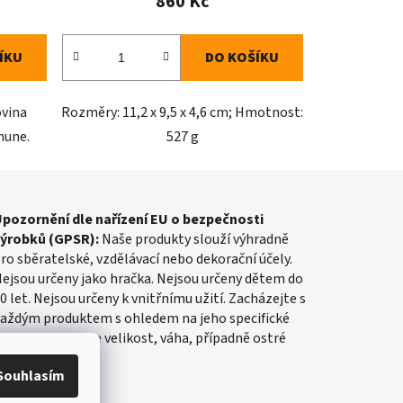
860 Kč
ÍKU
DO KOŠÍKU
ovina
Rozměry: 11,2 x 9,5 x 4,6 cm; Hmotnost:
mune.
527 g
pozornění dle nařízení EU o bezpečnosti
výrobků (GPSR):
Naše produkty slouží výhradně
ro sběratelské, vzdělávací nebo dekorační účely.
ejsou určeny jako hračka. Nejsou určeny dětem do
0 let. Nejsou určeny k vnitřnímu užití. Zacházejte s
aždým produktem s ohledem na jeho specifické
lastnosti, jako je velikost, váha, případně ostré
rany apod.
Souhlasím