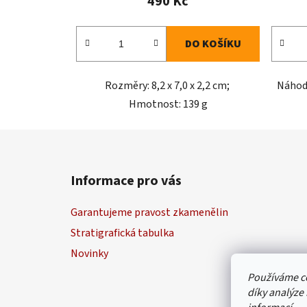
490 Kč
DO KOŠÍKU
Rozměry: 8,2 x 7,0 x 2,2 cm;
Náhodn
Hmotnost: 139 g
Z
á
Informace pro vás
p
a
Garantujeme pravost zkamenělin
t
Stratigrafická tabulka
í
Novinky
Používáme c
díky analýze 