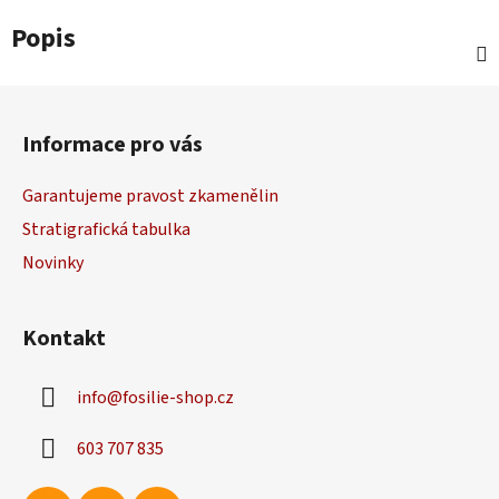
Popis
Z
á
Informace pro vás
p
a
Garantujeme pravost zkamenělin
t
Stratigrafická tabulka
í
Novinky
Kontakt
info
@
fosilie-shop.cz
603 707 835