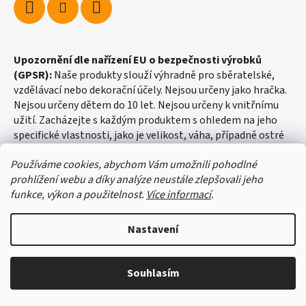
Upozornění dle nařízení EU o bezpečnosti výrobků
(GPSR):
Naše produkty slouží výhradně pro sběratelské,
vzdělávací nebo dekorační účely. Nejsou určeny jako hračka.
Nejsou určeny dětem do 10 let. Nejsou určeny k vnitřnímu
užití. Zacházejte s každým produktem s ohledem na jeho
specifické vlastnosti, jako je velikost, váha, případně ostré
hrany apod.
Používáme cookies, abychom Vám umožnili pohodlné
prohlížení webu a díky analýze neustále zlepšovali jeho
funkce, výkon a použitelnost.
Více informací
.
Nastavení
Vytvořil Shoptet
Souhlasím
Copyright 2026
fosilie-shop.cz
. Všechna práva vyhrazena.
Upravit nastavení cookies