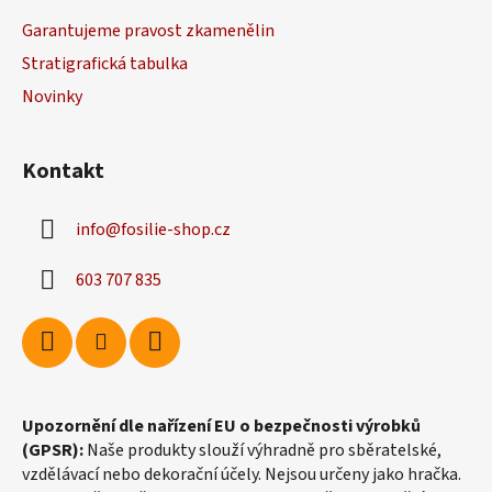
a
Garantujeme pravost zkamenělin
t
Stratigrafická tabulka
í
Novinky
Kontakt
info
@
fosilie-shop.cz
603 707 835
Upozornění dle nařízení EU o bezpečnosti výrobků
(GPSR):
Naše produkty slouží výhradně pro sběratelské,
vzdělávací nebo dekorační účely. Nejsou určeny jako hračka.