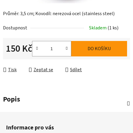
Průměr: 3,5 cm; Kovodíl: nerezová ocel (stainless steel)
Dostupnost
Skladem
(1 ks)
150 Kč
DO KOŠÍKU
Měrná cena:
Tisk
Zeptat se
Sdílet
Popis
Z
á
Informace pro vás
p