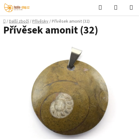
Přejít
Hledat
NÁKUPN
na
KOŠÍK
obsah
Domů
/
Další zboží
/
Přívěsky
/
Přívěsek amonit (32)
Přívěsek amonit (32)