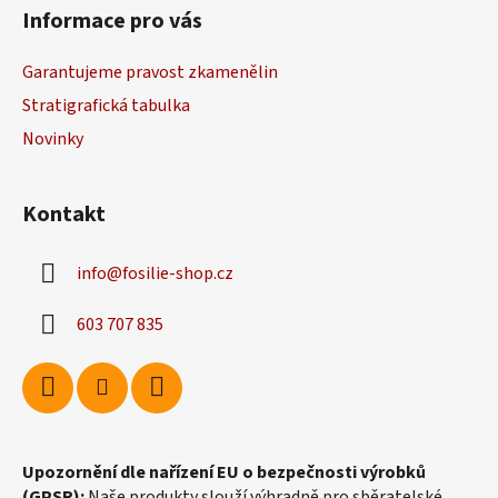
á
Informace pro vás
p
a
Garantujeme pravost zkamenělin
t
Stratigrafická tabulka
í
Novinky
Kontakt
info
@
fosilie-shop.cz
603 707 835
Upozornění dle nařízení EU o bezpečnosti výrobků
(GPSR):
Naše produkty slouží výhradně pro sběratelské,