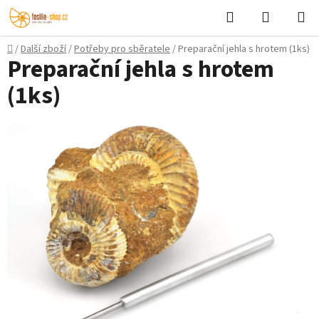
Přejít
Hledat
NÁKUPN
na
KOŠÍK
obsah
Domů
/
Další zboží
/
Potřeby pro sběratele
/
Preparační jehla s hrotem (1ks)
Preparační jehla s hrotem
(1ks)