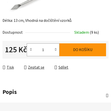
Délka: 13 cm, Vhodná na dočištění vzorků.
Dostupnost
Skladem
(9 ks)
125 Kč
DO KOŠÍKU
Měrná cena:
Tisk
Zeptat se
Sdílet
Popis
Z