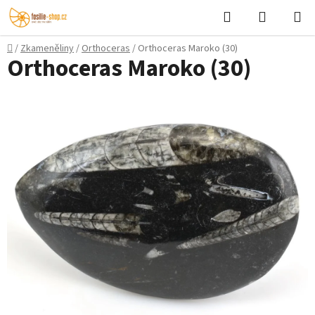
Přejít
Hledat
NÁKUPN
na
KOŠÍK
obsah
Domů
/
Zkameněliny
/
Orthoceras
/
Orthoceras Maroko (30)
Orthoceras Maroko (30)