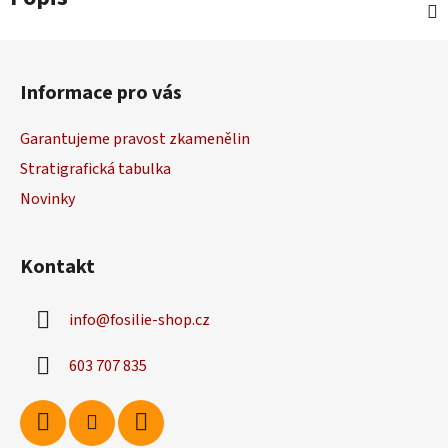
Z
á
Informace pro vás
p
a
Garantujeme pravost zkamenělin
t
Stratigrafická tabulka
í
Novinky
Kontakt
info
@
fosilie-shop.cz
603 707 835