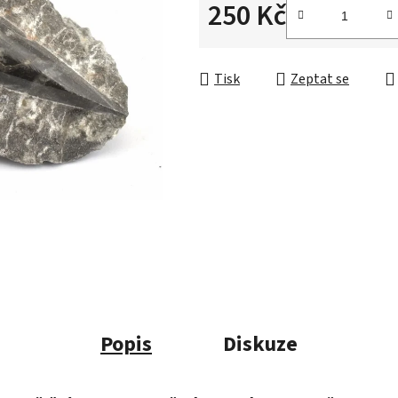
250 Kč
Měrná cena:
Tisk
Zeptat se
Popis
Diskuze