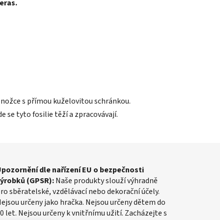
eras.
onožce s přímou kuželovitou schránkou.
 se tyto fosilie těží a zpracovávají.
pozornění dle nařízení EU o bezpečnosti
výrobků (GPSR):
Naše produkty slouží výhradně
ro sběratelské, vzdělávací nebo dekorační účely.
ejsou určeny jako hračka. Nejsou určeny dětem do
0 let. Nejsou určeny k vnitřnímu užití. Zacházejte s