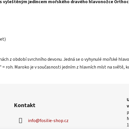
s vyleštěným jedincem mořského dravého hlavonožce Orthoc
let)
nách z období svrchního devonu. Jedná se o vyhynulé mořské hlav
= roh. Maroko je v současnosti jedním z hlavních míst na světě, kde
U
Kontakt
p
N
info
@
fosilie-shop.cz
1