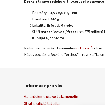
Deska z tmavě šedého orthocerového vápence 
Rozměry:
13,5 x 6,0 x 2,8 cm
Hmotnost:
248 g
Lokalita:
Erfoud, Maroko
Stáří:
svrchní devon
/ frasn
(cca 375 milionů 
Kupujete, co vidíte.
Nabízíme marocké zkameněliny
orthocerů
v horni
Název pochází z řeckého "orthos" = rovný a "keras" 
Z
á
Informace pro vás
p
a
Garantujeme pravost zkamenělin
t
Stratigrafická tabulka