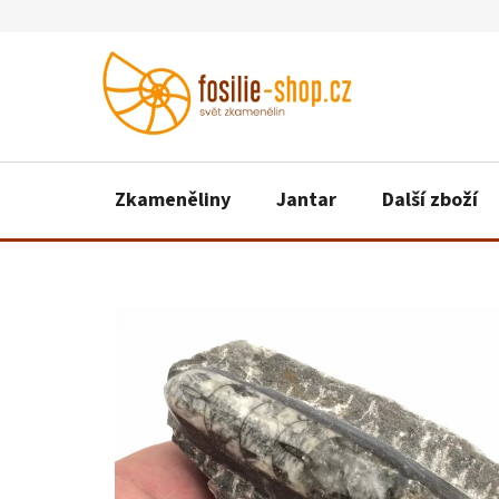
Přejít
na
obsah
Zkameněliny
Jantar
Další zboží