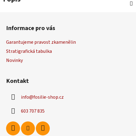
Z
á
Informace pro vás
p
a
Garantujeme pravost zkamenělin
t
Stratigrafická tabulka
í
Novinky
Kontakt
info
@
fosilie-shop.cz
603 707 835