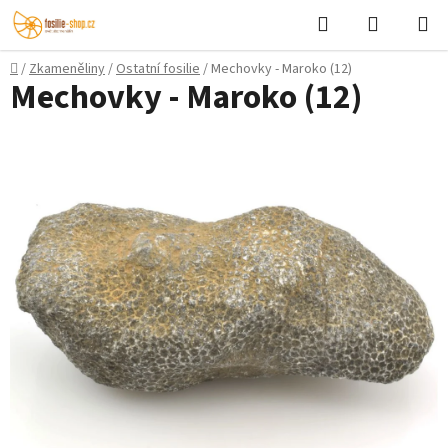
Přejít
Hledat
NÁKUPN
na
KOŠÍK
obsah
Domů
/
Zkameněliny
/
Ostatní fosilie
/
Mechovky - Maroko (12)
Mechovky - Maroko (12)