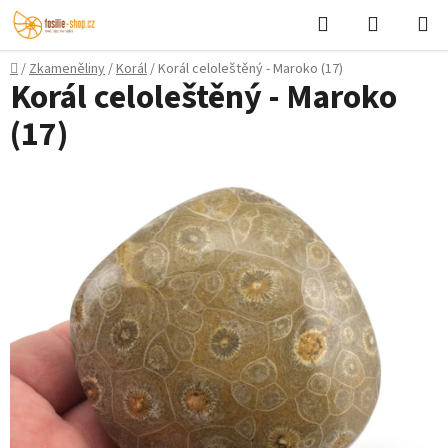
Přejít
Hledat
NÁKUPN
na
KOŠÍK
obsah
Domů
/
Zkameněliny
/
Korál
/
Korál celoleštěný - Maroko (17)
Korál celoleštěný - Maroko
(17)