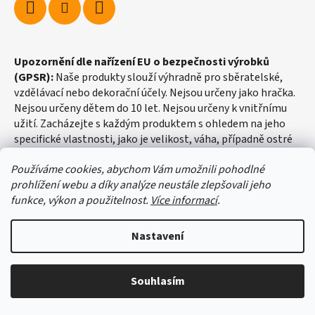
Upozornění dle nařízení EU o bezpečnosti výrobků
(GPSR):
Naše produkty slouží výhradně pro sběratelské,
vzdělávací nebo dekorační účely. Nejsou určeny jako hračka.
Nejsou určeny dětem do 10 let. Nejsou určeny k vnitřnímu
užití. Zacházejte s každým produktem s ohledem na jeho
specifické vlastnosti, jako je velikost, váha, případně ostré
hrany apod.
Používáme cookies, abychom Vám umožnili pohodlné
prohlížení webu a díky analýze neustále zlepšovali jeho
funkce, výkon a použitelnost.
Více informací
.
Nastavení
Vytvořil Shoptet
Souhlasím
Copyright 2026
fosilie-shop.cz
. Všechna práva vyhrazena.
Upravit nastavení cookies