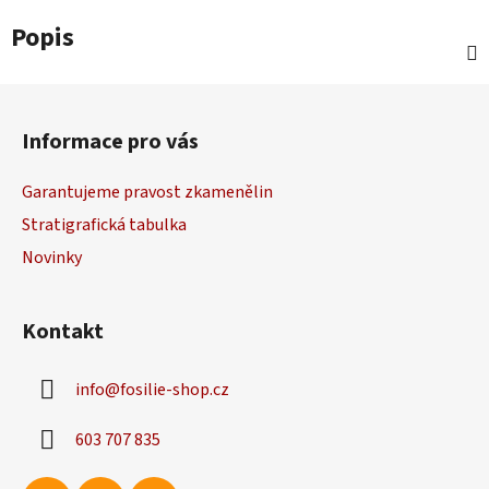
Popis
Z
á
Informace pro vás
p
a
Garantujeme pravost zkamenělin
t
Stratigrafická tabulka
í
Novinky
Kontakt
info
@
fosilie-shop.cz
603 707 835