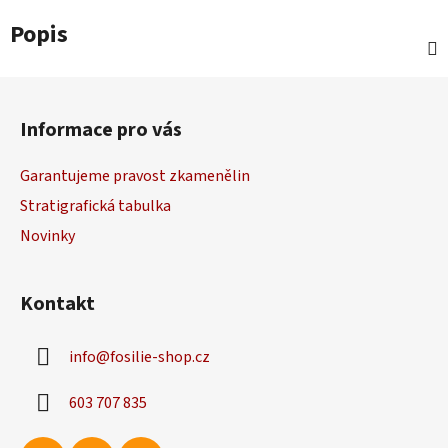
Popis
Z
á
Informace pro vás
p
a
Garantujeme pravost zkamenělin
t
Stratigrafická tabulka
í
Novinky
Kontakt
info
@
fosilie-shop.cz
603 707 835