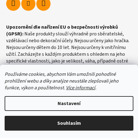
Upozornění dle nařízení EU o bezpečnosti výrobků
(GPSR):
Naše produkty slouží výhradně pro sběratelské,
vzdělávací nebo dekorační účely. Nejsou určeny jako hračka.
Nejsou určeny dětem do 10 let. Nejsou určeny k vnitřnímu
užití. Zacházejte s každým produktem s ohledem na jeho
specifické vlastnosti, jako je velikost, váha, případně ostré
hrany apod.
Používáme cookies, abychom Vám umožnili pohodlné
prohlížení webu a díky analýze neustále zlepšovali jeho
funkce, výkon a použitelnost.
Více informací
.
Nastavení
Vytvořil Shoptet
Souhlasím
Copyright 2026
fosilie-shop.cz
. Všechna práva vyhrazena.
Upravit nastavení cookies