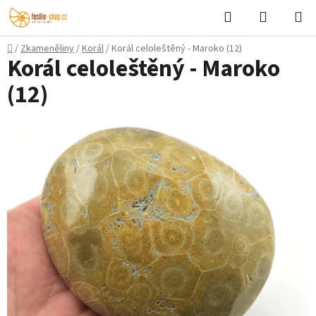
Přejít
Hledat
NÁKUPN
na
KOŠÍK
obsah
Domů
/
Zkameněliny
/
Korál
/
Korál celoleštěný - Maroko (12)
Korál celoleštěný - Maroko
(12)