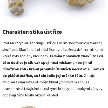
Charakteristika ústřice
Rod Alectryonia zahrnuje ústřice s velmi neobvyklým tvarem
skořápek. Skořápka této ústřice byla tvořena dvěma miskami,
které byly spojeny kloubem.
Jedním z hlavních znaků znaků
této ústřice je cik-cak spoj mezi miskami, který hrál
důležitou roli - bránil pronikání hrubých nečistot a úlomků
do pláště ústřice, což chránilo její měkké tělo.
Okraje
chlopní s charakteristickým klikatým vzorem spolu s
pravidelně střídajícími se ostrými hřbety a hlubokými záhyby
dodávají této fosilii bizarní vzhled.