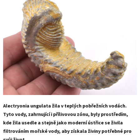
Alectryonia ungulata žila v teplých pobřežních vodách.
Tyto vody, zahrnující i přílivovou zónu, byly prostředím,
kde žila usedle a stejně jako moderní ústřice se živila
filtrováním mořské vody, aby získala živiny potřebné pro
svůj život.