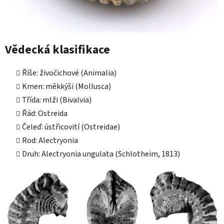
Vědecká klasifikace
Říše: živočichové (Animalia)
Kmen: měkkýši (Mollusca)
Třída: mlži (Bivalvia)
Řád: Ostreida
Čeleď: ústřicovití (Ostreidae)
Rod: Alectryonia
Druh: Alectryonia ungulata (Schlotheim, 1813)