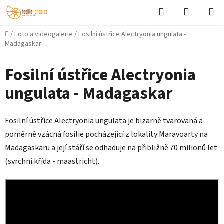
Přejít
Hledat
NÁKUPN
na
KOŠÍK
obsah
Domů
/
Foto a videogalerie
/
Fosilní ústřice Alectryonia ungulata -
Madagaskar
Fosilní ústřice Alectryonia
ungulata - Madagaskar
Fosilní ústřice Alectryonia ungulata je bizarně tvarovaná a
poměrně vzácná fosilie pocházející z lokality Maravoarty na
Madagaskaru a její stáří se odhaduje na přibližně 70 milionů let
(svrchní křída - maastricht).