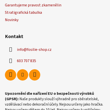
a
Garantujeme pravost zkamenělin
t
Stratigrafická tabulka
í
Novinky
Kontakt
info
@
fosilie-shop.cz
603 707 835
Upozornění dle nařízení EU o bezpečnosti výrobků
(GPSR):
Naše produkty slouží výhradně pro sběratelské,
vzdělávací nebo dekorační účely. Nejsou určeny jako hračka.
Nejsou určeny dětem do 10 let. Nejsou určeny k vnitřnímu