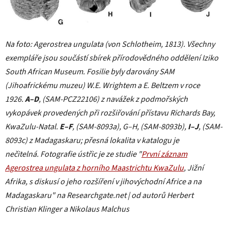
Na foto: Agerostrea ungulata (von Schlotheim, 1813). Všechny
exempláře jsou součástí sbírek přírodovědného oddělení Iziko
South African Museum. Fosilie byly darovány SAM
(Jihoafrickému muzeu) W.E. Wrightem a E. Beltzem v roce
1926.
A–D
, (SAM-PCZ22106) z navážek z podmořských
vykopávek provedených při rozšiřování přístavu Richards Bay,
KwaZulu-Natal.
E–F
, (SAM-8093a), G–H, (SAM-8093b),
I–J
, (SAM-
8093c) z Madagaskaru; přesná lokalita v katalogu je
nečitelná.
Fotografie ústřic je ze studie "
První záznam
Agerostrea ungulata z horního Maastrichtu KwaZulu
, Jižní
Afrika, s diskusí o jeho rozšíření v jihovýchodní Africe a na
Madagaskaru" na Researchgate.net | od autorů Herbert
Christian Klinger a Nikolaus Malchus