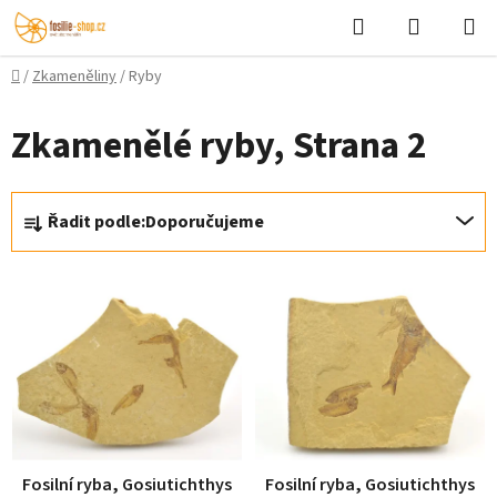
Přejít
Hledat
NÁKUPN
na
KOŠÍK
obsah
Domů
/
Zkameněliny
/
Ryby
Zkamenělé ryby
, Strana 2
Ř
Řadit podle:
Doporučujeme
a
z
V
e
ý
n
p
í
i
p
s
r
p
o
r
d
o
Fosilní ryba, Gosiutichthys
Fosilní ryba, Gosiutichthys
u