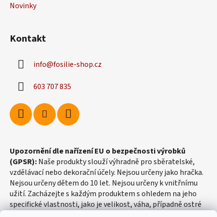
k
Novinky
y
v
ý
Kontakt
p
i
info
@
fosilie-shop.cz
s
u
603 707 835
Upozornění dle nařízení EU o bezpečnosti výrobků
(GPSR):
Naše produkty slouží výhradně pro sběratelské,
vzdělávací nebo dekorační účely. Nejsou určeny jako hračka.
Nejsou určeny dětem do 10 let. Nejsou určeny k vnitřnímu
užití. Zacházejte s každým produktem s ohledem na jeho
specifické vlastnosti, jako je velikost, váha, případně ostré
hrany apod.