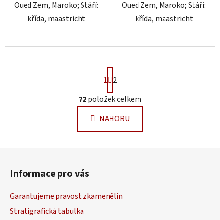
Oued Zem, Maroko; Stáří:
Oued Zem, Maroko; Stáří:
křída, maastricht
křída, maastricht
S
1
t
2
r
á
72
položek celkem
O
n
v
k
NAHORU
l
o
á
v
á
d
Z
n
a
á
í
c
Informace pro vás
p
í
a
p
Garantujeme pravost zkamenělin
r
t
v
Stratigrafická tabulka
í