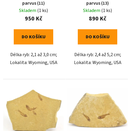
parvus (11)
parvus (13)
d
k
Skladem
(1 ks)
Skladem
(1 ks)
u
t
950 Kč
890 Kč
k
ů
t
ů
DO KOŠÍKU
DO KOŠÍKU
Délka ryb: 2,1 až 3,0 cm;
Délka ryb: 2,4 až 5,2 cm;
Lokalita: Wyoming, USA
Lokalita: Wyoming, USA