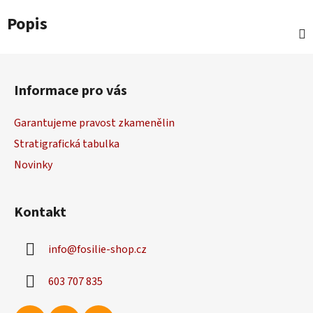
Popis
Z
á
Informace pro vás
p
a
Garantujeme pravost zkamenělin
t
Stratigrafická tabulka
í
Novinky
Kontakt
info
@
fosilie-shop.cz
603 707 835