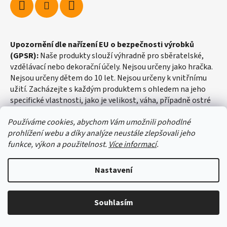
Upozornění dle nařízení EU o bezpečnosti výrobků
(GPSR):
Naše produkty slouží výhradně pro sběratelské,
vzdělávací nebo dekorační účely. Nejsou určeny jako hračka.
Nejsou určeny dětem do 10 let. Nejsou určeny k vnitřnímu
užití. Zacházejte s každým produktem s ohledem na jeho
specifické vlastnosti, jako je velikost, váha, případně ostré
hrany apod.
Používáme cookies, abychom Vám umožnili pohodlné
prohlížení webu a díky analýze neustále zlepšovali jeho
funkce, výkon a použitelnost.
Více informací
.
Nastavení
Vytvořil Shoptet
Souhlasím
Copyright 2026
fosilie-shop.cz
. Všechna práva vyhrazena.
Upravit nastavení cookies