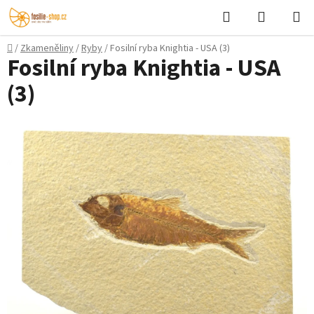
Přejít
Hledat
NÁKUPN
na
KOŠÍK
obsah
Domů
/
Zkameněliny
/
Ryby
/
Fosilní ryba Knightia - USA (3)
Fosilní ryba Knightia - USA
(3)