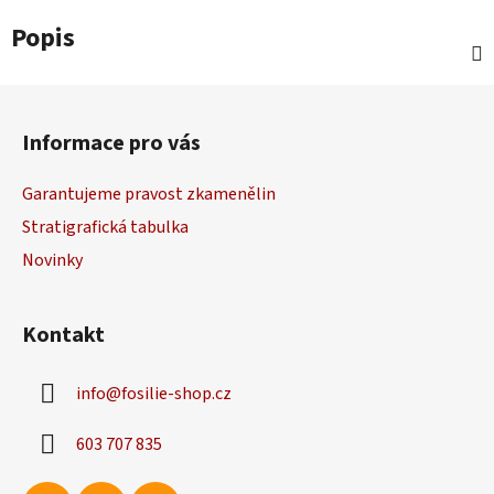
Popis
Z
á
Informace pro vás
p
a
Garantujeme pravost zkamenělin
t
Stratigrafická tabulka
í
Novinky
Kontakt
info
@
fosilie-shop.cz
603 707 835