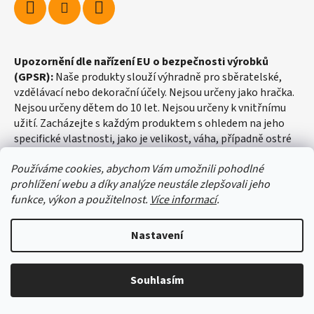
Upozornění dle nařízení EU o bezpečnosti výrobků
(GPSR):
Naše produkty slouží výhradně pro sběratelské,
vzdělávací nebo dekorační účely. Nejsou určeny jako hračka.
Nejsou určeny dětem do 10 let. Nejsou určeny k vnitřnímu
užití. Zacházejte s každým produktem s ohledem na jeho
specifické vlastnosti, jako je velikost, váha, případně ostré
hrany apod.
Používáme cookies, abychom Vám umožnili pohodlné
prohlížení webu a díky analýze neustále zlepšovali jeho
funkce, výkon a použitelnost.
Více informací
.
Nastavení
Vytvořil Shoptet
Souhlasím
Copyright 2026
fosilie-shop.cz
. Všechna práva vyhrazena.
Upravit nastavení cookies