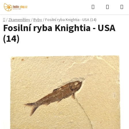
Přejít
Hledat
NÁKUPN
na
KOŠÍK
obsah
Domů
/
Zkameněliny
/
Ryby
/
Fosilní ryba Knightia - USA (14)
Fosilní ryba Knightia - USA
(14)