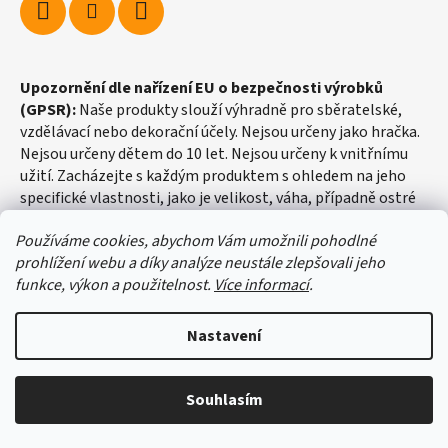
Upozornění dle nařízení EU o bezpečnosti výrobků
(GPSR):
Naše produkty slouží výhradně pro sběratelské,
vzdělávací nebo dekorační účely. Nejsou určeny jako hračka.
Nejsou určeny dětem do 10 let. Nejsou určeny k vnitřnímu
užití. Zacházejte s každým produktem s ohledem na jeho
specifické vlastnosti, jako je velikost, váha, případně ostré
hrany apod.
Používáme cookies, abychom Vám umožnili pohodlné
prohlížení webu a díky analýze neustále zlepšovali jeho
funkce, výkon a použitelnost.
Více informací
.
Nastavení
Vytvořil Shoptet
Souhlasím
Copyright 2026
fosilie-shop.cz
. Všechna práva vyhrazena.
Upravit nastavení cookies