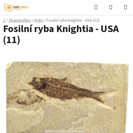
Přejít
Hledat
NÁKUPN
na
KOŠÍK
obsah
Domů
/
Zkameněliny
/
Ryby
/
Fosilní ryba Knightia - USA (11)
Fosilní ryba Knightia - USA
(11)