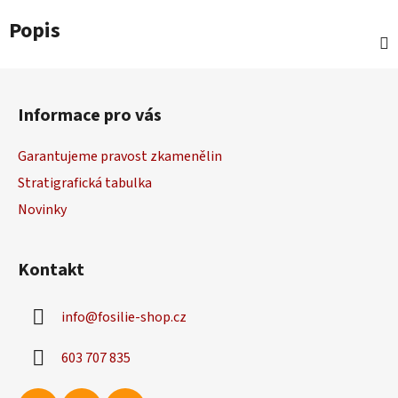
Popis
Z
á
Informace pro vás
p
a
Garantujeme pravost zkamenělin
t
Stratigrafická tabulka
í
Novinky
Kontakt
info
@
fosilie-shop.cz
603 707 835