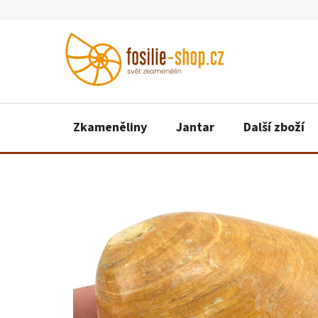
Přejít
na
obsah
Zkameněliny
Jantar
Další zboží