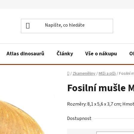
Atlas dinosaurů
Články
Vše o nákupu
O
Domů
/
Zkameněliny
/
Mlži a plži
/
Fosilní 
Fosilní mušle 
Rozměry: 8,1 x 5,6 x 3,7 cm; Hmo
Dostupnost