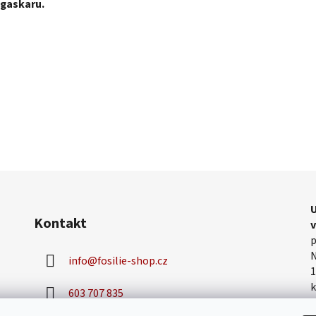
agaskaru.
U
Kontakt
p
N
info
@
fosilie-shop.cz
1
k
603 707 835
v