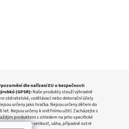
pozornění dle nařízení EU o bezpečnosti
výrobků (GPSR):
Naše produkty slouží výhradně
ro sběratelské, vzdělávací nebo dekorační účely.
ejsou určeny jako hračka. Nejsou určeny dětem do
0 let. Nejsou určeny k vnitřnímu užití. Zacházejte s
aždým produktem s ohledem na jeho specifické
lastnosti, jako je velikost, váha, případně ostré