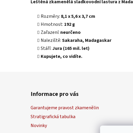
Leštěná zkamenělá sladkovodní lastura z Mad
Rozměry:
8,1 x 5,6 x 3,7 cm
Hmotnost:
192 g
Zařazení:
neurčeno
Naleziště:
Sakaraha,
Madagaskar
Stáří:
Jura (165 mil. let)
Kupujete, co vidíte.
Z
á
Informace pro vás
p
a
Garantujeme pravost zkamenělin
t
Stratigrafická tabulka
í
Novinky