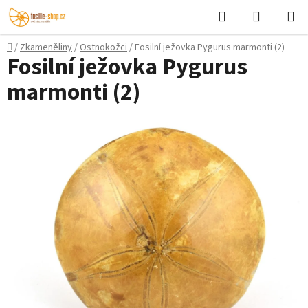
Přejít
Hledat
NÁKUPN
na
KOŠÍK
obsah
Domů
/
Zkameněliny
/
Ostnokožci
/
Fosilní ježovka Pygurus marmonti (2)
Fosilní ježovka Pygurus
marmonti (2)