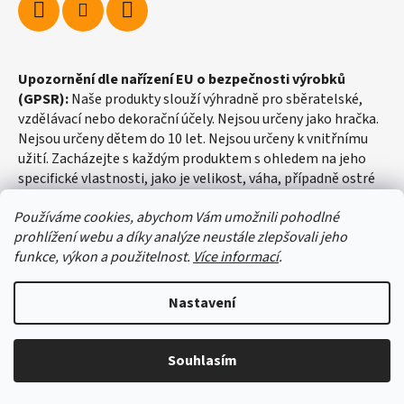
Upozornění dle nařízení EU o bezpečnosti výrobků
(GPSR):
Naše produkty slouží výhradně pro sběratelské,
vzdělávací nebo dekorační účely. Nejsou určeny jako hračka.
Nejsou určeny dětem do 10 let. Nejsou určeny k vnitřnímu
užití. Zacházejte s každým produktem s ohledem na jeho
specifické vlastnosti, jako je velikost, váha, případně ostré
hrany apod.
Používáme cookies, abychom Vám umožnili pohodlné
prohlížení webu a díky analýze neustále zlepšovali jeho
funkce, výkon a použitelnost.
Více informací
.
Nastavení
Vytvořil Shoptet
Souhlasím
Copyright 2026
fosilie-shop.cz
. Všechna práva vyhrazena.
Upravit nastavení cookies