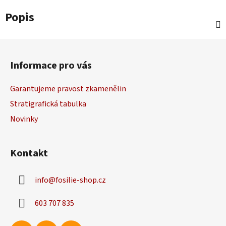
Popis
Z
á
Informace pro vás
p
a
Garantujeme pravost zkamenělin
t
Stratigrafická tabulka
í
Novinky
Kontakt
info
@
fosilie-shop.cz
603 707 835